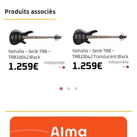
Produits associés
Yamaha – Serie TRB –
Yamaha – Serie TRB –
e
TRB1004J Translucent Black
TRB1004J Black
Indisponible
Indisponible
1.259
€
1.259
€