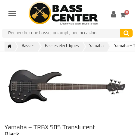
0
Menu
Basses
Basses électriques
Yamaha
Yamaha – T
Yamaha – TRBX 505 Translucent
Black