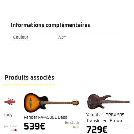
Informations complémentaires
Couleur
Noir
Produits associés
Yamaha – TRBX 505
Fender FA-450CE Bass
Translucent Brown
En stock
539
€
e
Indisponible
729
€