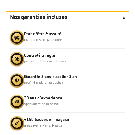
Nos garanties incluses
Port offert & assuré
Livraison 5–10 j, assurée
Contrôlé & réglé
par notre atelier avant envoi
Garantie 2 ans + atelier 1 an
neuf · 6 mois en occasion
30 ans d’expérience
30
spécialiste de la basse
+150 basses en magasin
à essayer à Paris, Pigalle