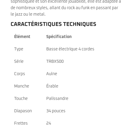
sophistiquée et son excellente jouabilité, elle est adaptée à
de nombreux styles, allant du rock au funk en passant par
le jazz ou le metal.
CARACTÉRISTIQUES TECHNIQUES
Élément
Spécification
Type
Basse électrique 4 cordes
Série
TRBX500
Corps
Aulne
Manche
Érable
Touche
Palissandre
Diapason
34 pouces
Frettes
24