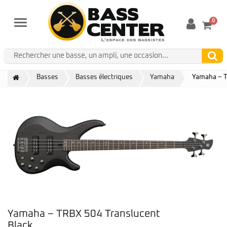
0
Menu
Basses
Basses électriques
Yamaha
Yamaha – T
Yamaha – TRBX 504 Translucent
Black