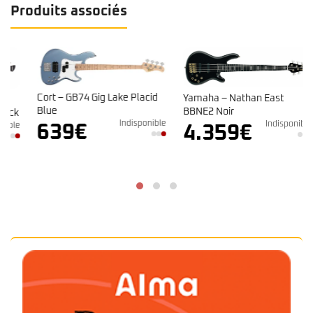
Produits associés
Cort – GB74 Gig Lake Placid
Yamaha – Nathan East
Blue
BBNE2 Noir
k
Indisponible
Indisponible
e
639
€
4.359
€