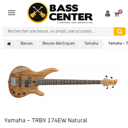
0
Menu
Basses
Basses électriques
Yamaha
Yamaha – 
Yamaha – TRBX 174EW Natural