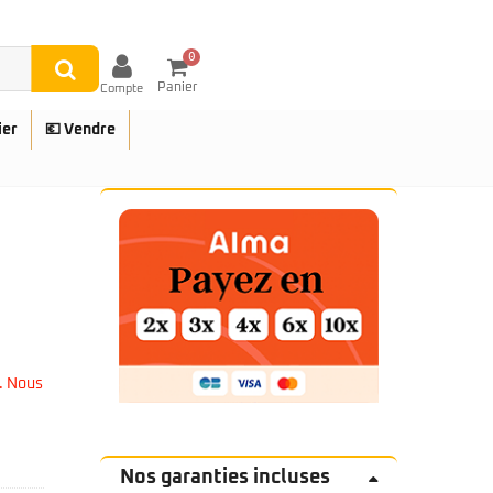
0
Panier
Compte
ier
💶 Vendre
UES
. Nous
Nos garanties incluses