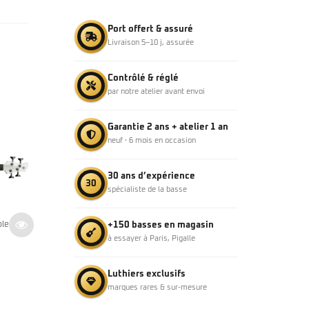
Port offert & assuré
Livraison 5–10 j, assurée
Contrôlé & réglé
par notre atelier avant envoi
Garantie 2 ans + atelier 1 an
neuf · 6 mois en occasion
30 ans d’expérience
30
spécialiste de la basse
Yamaha – TRBX 305 Candy Apple Red
Yamaha – TR
509
€
509
€
Indisponible
+150 basses en magasin
ble
TTC
T
à essayer à Paris, Pigalle
Luthiers exclusifs
marques rares & sur-mesure