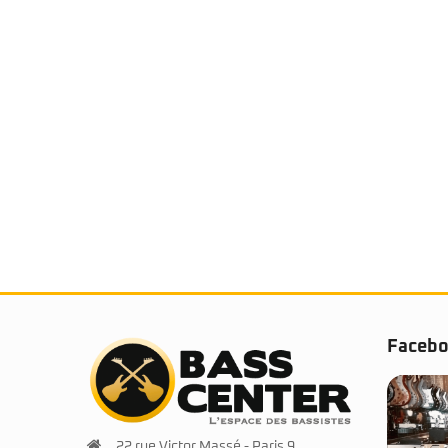
Faceb
22 rue Victor Massé - Paris 9