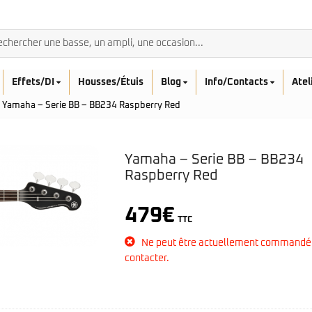
Effets/DI
Housses/Étuis
Blog
Info/Contacts
Atel
Yamaha – Serie BB – BB234 Raspberry Red
Yamaha – Serie BB – BB234
Raspberry Red
BASSES ACOUSTIQ
Breedlove
479
€
TTC
Rickenbacker
Fender
Sadowsky
Furch
Ne peut être actuellement commandé
Sandberg
Guild
contacter.
Sigma
Squier
Takamine
Affinity
Serie Mini