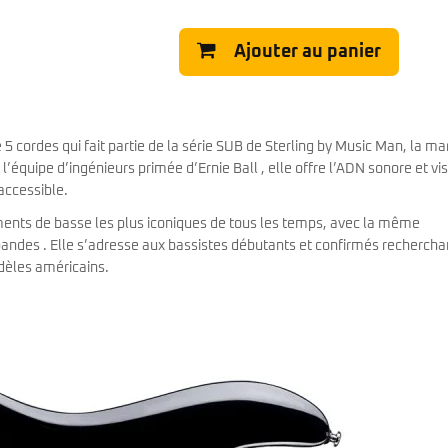
Classic Vibe Jazz Bass
Classic Vibe Precision
Ajouter au panier
Classic Vibe Jaguar
Classic Vibe Mustang
BASSES UKULÉLÉS
Classic Vibe Telecaster
Paranormal
Cordoba
Sterling by Music Man
Fender
5 cordes qui fait partie de la série SUB de Sterling by Music Man, la m
Kala
’équipe d’ingénieurs primée d’Ernie Ball , elle offre l’ADN sonore et vi
Série Stingray Short Scale
Ortega
accessible.
Serie Stingray Ray2 Intro Series
Serie Stingray Ray4/5
uments de basse les plus iconiques de tous les temps, avec la même
Serie Stingray Ray24/25
bandes . Elle s’adresse aux bassistes débutants et confirmés rechercha
Serie Stingray Ray34/35
dèles américains.
Warwick / Rockbass
Yamaha
Serie BB
Serie TRB
Serie TRBX
Signature