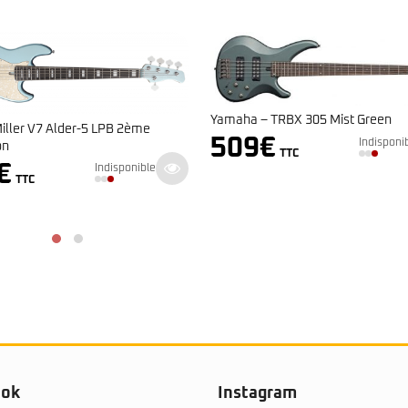
Yamaha – TRBX 305 Mist Green
iller V7 Alder-5 LPB 2ème
509
€
Indisponi
on
TTC
€
Indisponible
TTC
ook
Instagram