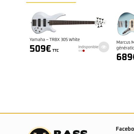
Yamaha – TRBX 305 White
 Noir
Marcus M
509
€
Indisponible
ponible
générati
TTC
689
Faceb