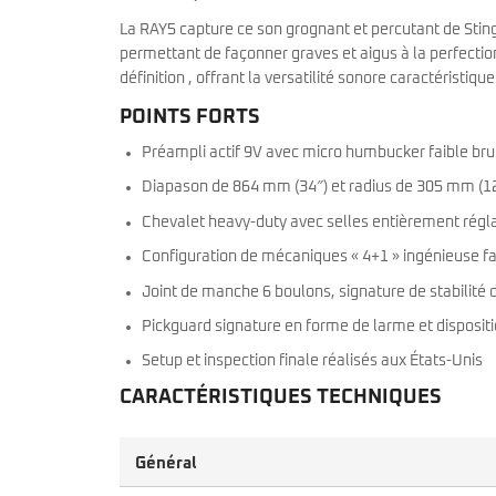
La RAY5 capture ce son grognant et percutant de StingR
permettant de façonner graves et aigus à la perfection
définition , offrant la versatilité sonore caractéristiq
POINTS FORTS
Préampli actif 9V avec micro humbucker faible bru
Diapason de 864 mm (34″) et radius de 305 mm (12″
Chevalet heavy-duty avec selles entièrement régla
Configuration de mécaniques « 4+1 » ingénieuse fa
Joint de manche 6 boulons, signature de stabilité 
Pickguard signature en forme de larme et dispositi
Setup et inspection finale réalisés aux États-Unis
CARACTÉRISTIQUES TECHNIQUES
Général