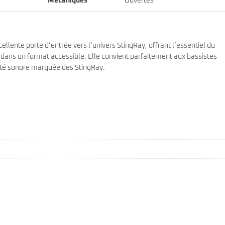
Mécaniques
Ouvertes
llente porte d’entrée vers l’univers StingRay, offrant l’essentiel du
e dans un format accessible. Elle convient parfaitement aux bassistes
tité sonore marquée des StingRay.