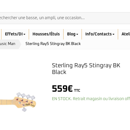
Effets/DI
Housses/Étuis
Blog
Info/Contacts
Atel
Music Man
Sterling Ray5 Stingray BK Black
Sterling Ray5 Stingray BK
Black
BASSES ACOUSTIQ
559
€
Breedlove
TTC
Rickenbacker
Fender
Sadowsky
EN STOCK. Retrait magasin ou livraison of
Furch
Sandberg
Guild
Sigma
Squier
Takamine
Affinity
Serie Mini