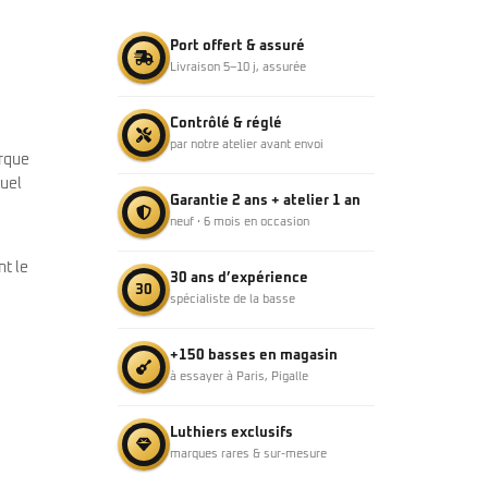
Port offert & assuré
Livraison 5–10 j, assurée
Contrôlé & réglé
par notre atelier avant envoi
arque
suel
Garantie 2 ans + atelier 1 an
neuf · 6 mois en occasion
nt le
30 ans d’expérience
30
spécialiste de la basse
+150 basses en magasin
à essayer à Paris, Pigalle
Luthiers exclusifs
marques rares & sur-mesure