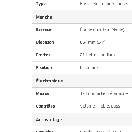
Type
Basse électrique 5 cordes
Manche
Essence
Érable dur (Hard Maple)
Diapason
864 mm (34″)
Frettes
21 frettes medium
Fixation
6 boulons
Électronique
Micros
1× humbucker céramique
Contrôles
Volume, Treble, Bass
Accastillage