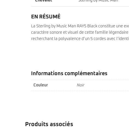
Chevalet
Sterling by Music Man
EN RÉSUMÉ
La Sterling by Music Man RAY5 Black constitue une exce
caractère sonore et visuel de cette famille légendair
recherchant la polyvalence d’un 5 cordes avec l’iden
Informations complémentaires
Couleur
Noir
Produits associés