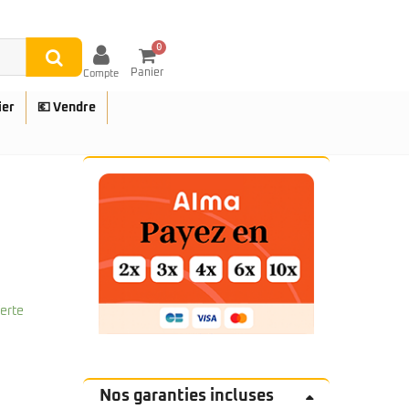
0
Panier
Compte
ier
💶 Vendre
UES
ferte
Nos garanties incluses