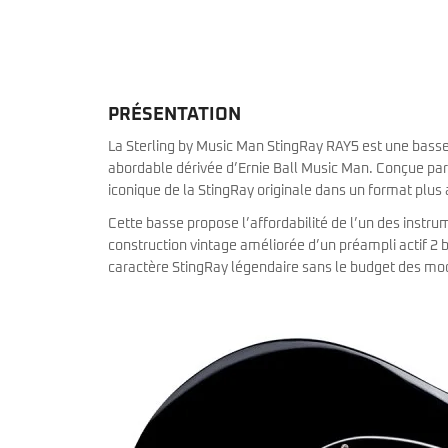
miKro
American Pro II
Contrebasse UB
Nouveau
American Pro Classic
Kala
American Ultra II
Lakland
American Vintage II
Marcus Miller Sire
Artist Series
PRÉSENTATION
Nouveau
Serie F10
Vintera III
La Sterling by Music Man StingRay RAY5 est une basse 
Serie M2
Vintera II
abordable dérivée d’Ernie Ball Music Man. Conçue par l
Serie P5
Player II
iconique de la StingRay originale dans un format plus 
Serie P7
Made in Japan
Nouveau
Serie U5
Standard
Cette basse propose l’affordabilité de l’un des instr
Serie V3
Gold Foil
construction vintage améliorée d’un préampli actif 2 
Serie V5
Flight
caractère StingRay légendaire sans le budget des mo
Serie V7
Godin
Serie Z3
Guild
Serie Z7
Gretsch
Markbass
Exclusivité
GMR
Marleaux
Bassforce
Music Man
Hagstrom
Prodipe