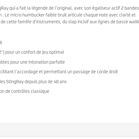
ay qui a fait la légende de l’original, avec son égaliseur actif 2 bandes
 . Le micro humbucker faible bruit articule chaque note avec clarté et
ue de cette famille d’instruments, du slap incisif aux lignes de basse walk
it
) pour un confort de jeu optimal
bles pour une intonation parfaite
cilitant l’accordage et permettant un passage de corde droit
des StingRay depuis plus de 40 ans
on de contrôles classique