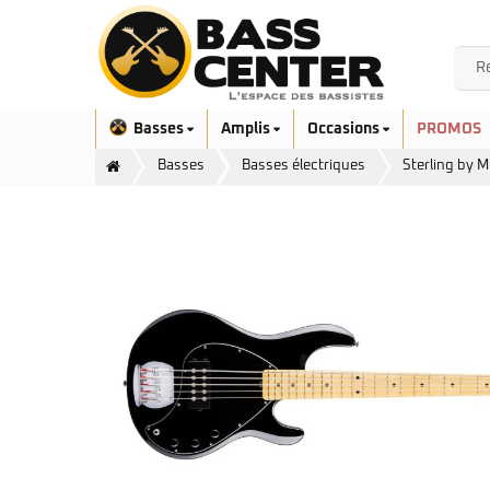
Basses
Amplis
Occasions
PROMOS
Basses
Basses électriques
Sterling by 
Exclusivité
Aquilina
Höfner
Ashdown
Ibanez
Bacchus
Serie EHB
Cort
Serie SR
Danelectro
Serie SR Mezzo
Duvoisin
Serie Talman
Fender