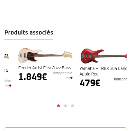
Produits associés
Fender Artist Flea Jazz Bass
Yamaha – TRBX 304 Candy
Indisponible
Apple Red
1.849
€
Indisponible
479
€
e