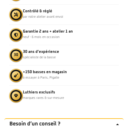
Contrôlé & réglé
par notre atelier avant envoi
Garantie 2 ans + atelier 1 an
neuf · 6 mois en occasion
30 ans d’expérience
30
spécialiste de la basse
+150 basses en magasin
à essayer à Paris, Pigalle
Luthiers exclusifs
marques rares & sur-mesure
Besoin d’un conseil ?