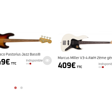
Cort – A4 PLUS 
Marcus Miller V3-4 AWH 2ème génération
850
€
409
€
Indisponible
TTC
TTC