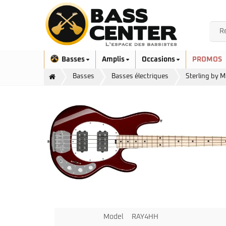
Basses
Amplis
Occasions
PROMOS
Basses
Basses électriques
Sterling by 
Exclusivité
Aquilina
Höfner
Ashdown
Ibanez
Bacchus
Serie EHB
Cort
Serie SR
Danelectro
Serie SR Mezzo
Duvoisin
Model
RAY4HH
Serie Talman
Fender