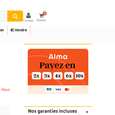
0
Panier
Compte
ier
💶 Vendre
UES
. Nous
Nos garanties incluses