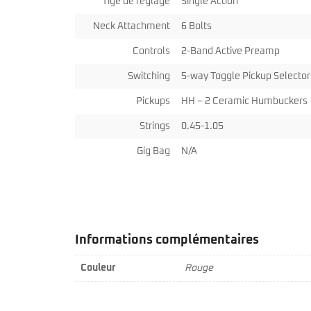
Tige de réglage
Single Action
Neck Attachment
6 Bolts
Controls
2-Band Active Preamp
Switching
5-way Toggle Pickup Selector
Pickups
HH – 2 Ceramic Humbuckers
Strings
0.45-1.05
Gig Bag
N/A
Informations complémentaires
Couleur
Rouge