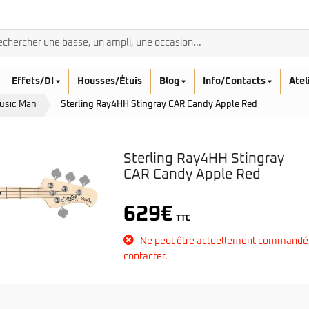
Effets/DI
Housses/Étuis
Blog
Info/Contacts
Atel
Music Man
Sterling Ray4HH Stingray CAR Candy Apple Red
Sterling Ray4HH Stingray
CAR Candy Apple Red
BASSES ACOUSTIQ
Breedlove
629
€
Rickenbacker
TTC
Fender
Sadowsky
Furch
Ne peut être actuellement commandé
Sandberg
Guild
contacter.
Sigma
Squier
Takamine
Affinity
Serie Mini