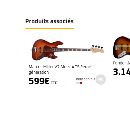
Produits associés
Fender Jaco Pastorius Jazz Bass®
er V7 Alder-4 TS 2ème
3.149
€
Indisponible
TTC
Indisponible
TTC