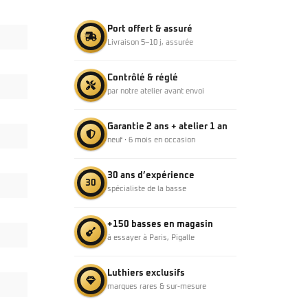
Port offert & assuré
Livraison 5–10 j, assurée
Contrôlé & réglé
par notre atelier avant envoi
Garantie 2 ans + atelier 1 an
neuf · 6 mois en occasion
30 ans d’expérience
30
spécialiste de la basse
+150 basses en magasin
à essayer à Paris, Pigalle
Luthiers exclusifs
marques rares & sur-mesure