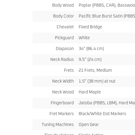
miKro
Body Wood
Poplar (PBBS, CAR), Basswoo
American Pro II
Contrebasse UB
Nouveau
American Pro Classic
Kala
Body Color
Pacific Blue Burst Satin (PBB
American Ultra II
Lakland
American Vintage II
Chevalet
Fixed Bridge
Marcus Miller Sire
Artist Series
Pickguard
White
Nouveau
Serie F10
Vintera III
Serie M2
Vintera II
Diapason
34” (86.4 cm)
Serie P5
Player II
Serie P7
Made in Japan
Neck Radius
9.5” (24 cm)
Nouveau
Serie U5
Standard
Serie V3
Frets
21 Frets, Medium
Gold Foil
Serie V5
Flight
Neck Width
1.5” (38 mm) at nut
Serie V7
Godin
Serie Z3
Guild
Neck Wood
Hard Maple
Serie Z7
Gretsch
Markbass
Fingerboard
Jatoba (PBBS, LBM), Hard Ma
Exclusivité
GMR
Marleaux
Bassforce
Fret Markers
Black/White Dot Markers
Music Man
Hagstrom
Prodipe
Tuning Machines
Open Gear