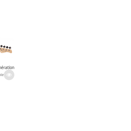
Yamaha – TRBX 304 Black
– OPN
479
€
Indisponible
En stock
TTC