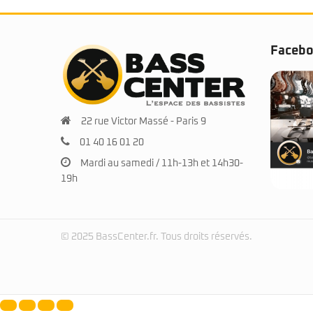
Faceb
22 rue Victor Massé - Paris 9
01 40 16 01 20
Mardi au samedi / 11h-13h et 14h30-
19h
© 2025 BassCenter.fr. Tous droits réservés.