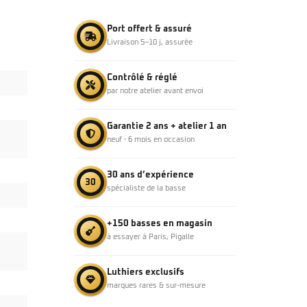
Port offert & assuré
Livraison 5–10 j, assurée
Contrôlé & réglé
par notre atelier avant envoi
Garantie 2 ans + atelier 1 an
neuf · 6 mois en occasion
30 ans d’expérience
30
spécialiste de la basse
+150 basses en magasin
à essayer à Paris, Pigalle
Luthiers exclusifs
marques rares & sur-mesure