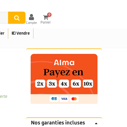
0
Panier
Compte
ier
💶 Vendre
UES
ferte
Nos garanties incluses