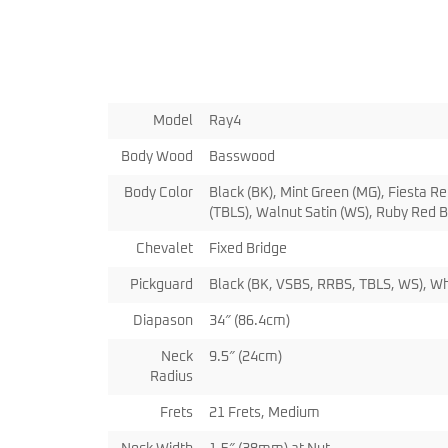
miKro
American Pro II
Contrebasse UB
Nouveau
American Pro Classic
Kala
American Ultra II
Lakland
American Vintage II
Marcus Miller Sire
Artist Series
Model
Ray4
Nouveau
Serie F10
Vintera III
Serie M2
Vintera II
Body Wood
Basswood
Serie P5
Player II
Serie P7
Made in Japan
Body Color
Black (BK), Mint Green (MG), Fiesta R
Nouveau
Serie U5
(TBLS), Walnut Satin (WS), Ruby Red B
Standard
Serie V3
Gold Foil
Chevalet
Fixed Bridge
Serie V5
Flight
Serie V7
Godin
Pickguard
Black (BK, VSBS, RRBS, TBLS, WS), Wh
Serie Z3
Guild
Serie Z7
Gretsch
Diapason
34″ (86.4cm)
Markbass
Exclusivité
GMR
Neck
9.5″ (24cm)
Marleaux
Bassforce
Radius
Music Man
Hagstrom
Prodipe
Frets
21 Frets, Medium