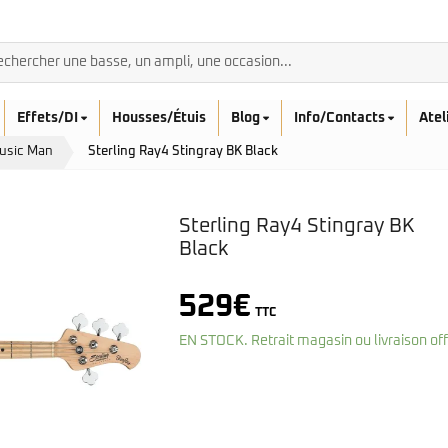
Effets/DI
Housses/Étuis
Blog
Info/Contacts
Atel
Music Man
Sterling Ray4 Stingray BK Black
Sterling Ray4 Stingray BK
Black
BASSES ACOUSTIQ
529
€
Breedlove
TTC
Rickenbacker
Fender
Sadowsky
EN STOCK. Retrait magasin ou livraison of
Furch
Sandberg
Guild
Sigma
Squier
Takamine
Affinity
Serie Mini