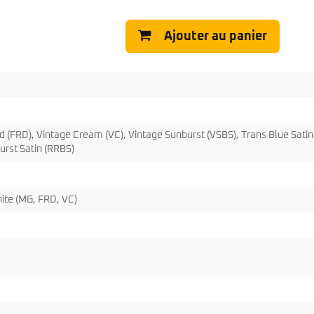
Classic Vibe Jazz Bass
Classic Vibe Precision
Ajouter au panier
Classic Vibe Jaguar
Classic Vibe Mustang
BASSES UKULÉLÉS
Classic Vibe Telecaster
Paranormal
Cordoba
Sterling by Music Man
Fender
Kala
Série Stingray Short Scale
Ortega
Serie Stingray Ray2 Intro Series
ed (FRD), Vintage Cream (VC), Vintage Sunburst (VSBS), Trans Blue Satin
Serie Stingray Ray4/5
urst Satin (RRBS)
Serie Stingray Ray24/25
Serie Stingray Ray34/35
Warwick / Rockbass
ite (MG, FRD, VC)
Yamaha
Serie BB
Serie TRB
Serie TRBX
Signature