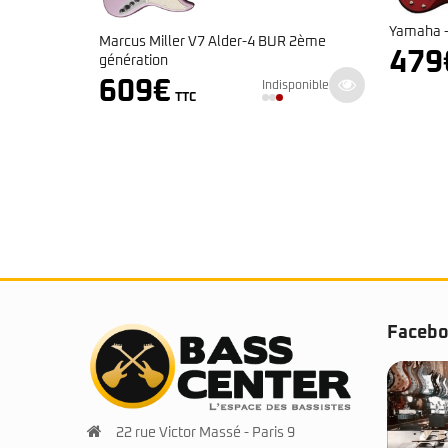
Yamaha – TRBX 304 Candy Apple Red
Y
er-4 BUR 2ème
479
€
Indisponible
TTC
Indisponible
Faceb
22 rue Victor Massé - Paris 9