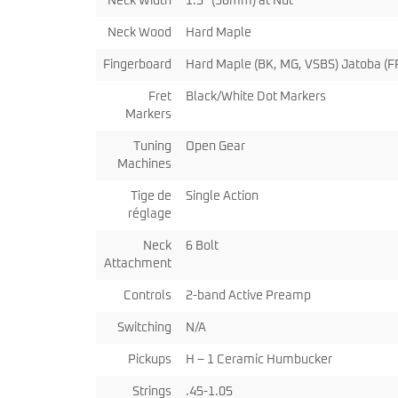
Neck Width
1.5″ (38mm) at Nut
Neck Wood
Hard Maple
Fingerboard
Hard Maple (BK, MG, VSBS) Jatoba (F
Fret
Black/White Dot Markers
Markers
Tuning
Open Gear
Machines
Tige de
Single Action
réglage
Neck
6 Bolt
Attachment
Controls
2-band Active Preamp
Switching
N/A
Pickups
H – 1 Ceramic Humbucker
Strings
.45-1.05