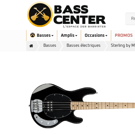
Basses
Amplis
Occasions
PROMOS
Basses
Basses électriques
Sterling by 
Exclusivité
Aquilina
Höfner
Ashdown
Ibanez
Bacchus
Serie EHB
Cort
Serie SR
Danelectro
Serie SR Mezzo
Duvoisin
Serie Talman
Fender