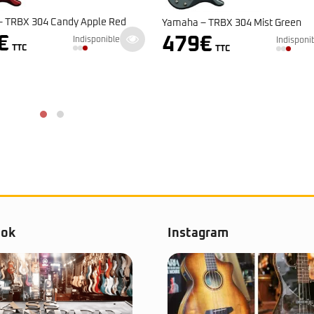
Fender Jaco Pastorius Ja
amaha – TRBX 304 Mist Green
3.149
€
479
€
Indisponible
TTC
TTC
ook
Instagram