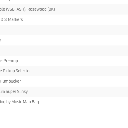
le (VSB, ASH), Rosewood (BK)
 Dot Markers
n
ve Preamp
e Pickup Selector
o Humbucker
836 Super Slinky
ling by Music Man Bag