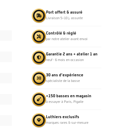
Port offert & assuré
Livraison 5–10 j, assurée
Contrôlé & réglé
par notre atelier avant envoi
Garantie 2 ans + atelier 1 an
neuf · 6 mois en occasion
30 ans d’expérience
30
spécialiste de la basse
+150 basses en magasin
à essayer à Paris, Pigalle
Luthiers exclusifs
marques rares & sur-mesure