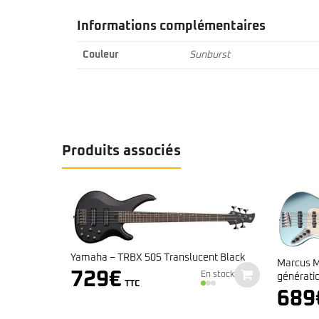
Informations complémentaires
Couleur
Sunburst
Produits associés
Yamaha – TRBX 505 Translucent Black
énération
Marcus M
729
€
En stock
générati
ponible
TTC
689