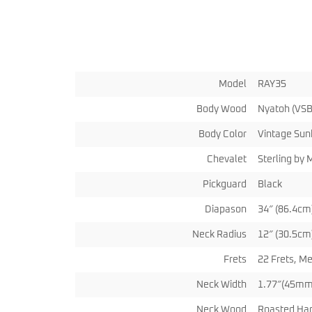
miKro
American Pro II
Contrebasse UB
Nouveau
American Pro Classic
Kala
American Ultra II
Lakland
American Vintage II
Marcus Miller Sire
Artist Series
Model
RAY35
Nouveau
Serie F10
Vintera III
Serie M2
Vintera II
Body Wood
Nyatoh (VSB
Serie P5
Player II
Serie P7
Made in Japan
Body Color
Vintage Sunb
Nouveau
Serie U5
Standard
Chevalet
Sterling by
Serie V3
Gold Foil
Serie V5
Flight
Pickguard
Black
Serie V7
Godin
Serie Z3
Guild
Diapason
34″ (86.4cm
Serie Z7
Gretsch
Neck Radius
12″ (30.5cm
Markbass
Exclusivité
GMR
Marleaux
Frets
22 Frets, M
Bassforce
Music Man
Hagstrom
Prodipe
Neck Width
1.77″(45mm)
Neck Wood
Roasted Ha