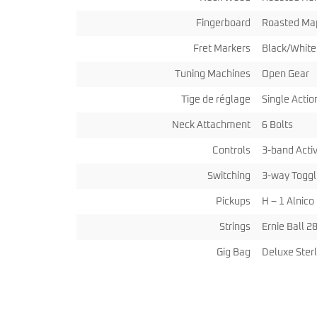
Fingerboard
Roasted Map
Fret Markers
Black/White
Tuning Machines
Open Gear
Tige de réglage
Single Actio
Neck Attachment
6 Bolts
Controls
3-band Acti
Switching
3-way Toggl
Pickups
H – 1 Alnic
Strings
Ernie Ball 2
Gig Bag
Deluxe Ster