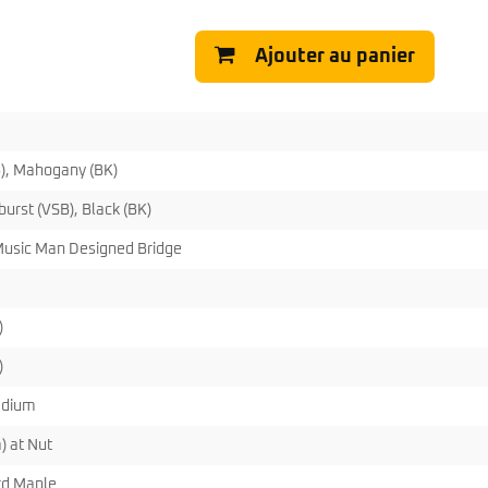
Classic Vibe Jazz Bass
Classic Vibe Precision
Ajouter au panier
Classic Vibe Jaguar
Classic Vibe Mustang
BASSES UKULÉLÉS
Classic Vibe Telecaster
Paranormal
Cordoba
Sterling by Music Man
Fender
), Mahogany (BK)
Kala
Série Stingray Short Scale
Ortega
Serie Stingray Ray2 Intro Series
urst (VSB), Black (BK)
Serie Stingray Ray4/5
 Music Man Designed Bridge
Serie Stingray Ray24/25
Serie Stingray Ray34/35
Warwick / Rockbass
)
Yamaha
Serie BB
)
Serie TRB
edium
Serie TRBX
Signature
 at Nut
rd Maple