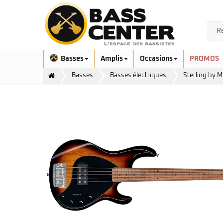
Basses
Amplis
Occasions
PROMOS
Basses
Basses électriques
Sterling by 
Exclusivité
Aquilina
Höfner
Ashdown
Ibanez
Bacchus
Serie EHB
Cort
Serie SR
Danelectro
Serie SR Mezzo
Duvoisin
Serie Talman
Fender