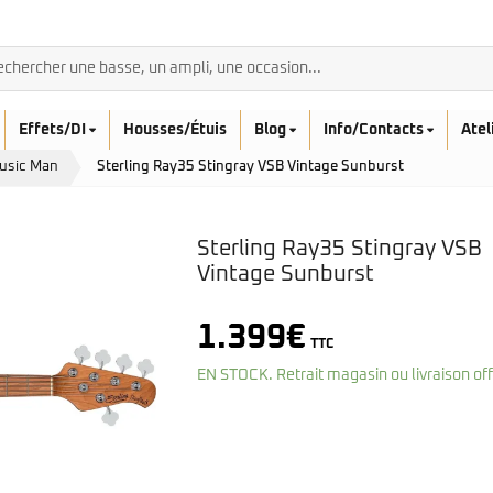
Effets/DI
Housses/Étuis
Blog
Info/Contacts
Atel
Music Man
Sterling Ray35 Stingray VSB Vintage Sunburst
Sterling Ray35 Stingray VSB
Vintage Sunburst
BASSES ACOUSTIQ
1.399
€
Breedlove
TTC
Rickenbacker
Fender
Sadowsky
EN STOCK. Retrait magasin ou livraison of
Furch
Sandberg
Guild
Sigma
Squier
Takamine
Affinity
Serie Mini