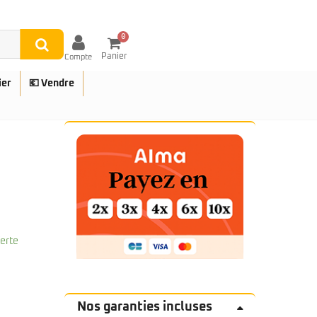
0
Panier
Compte
ier
💶 Vendre
UES
ferte
Nos garanties incluses