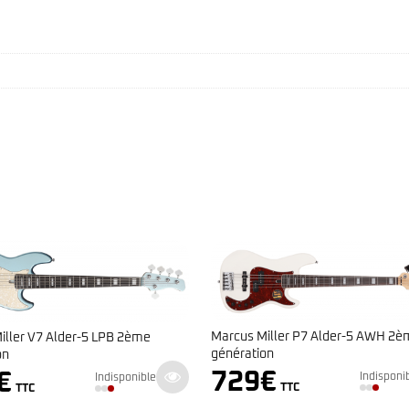
Marcus Miller P7 Alder-5 AWH 2è
iller V7 Alder-5 LPB 2ème
génération
on
729
€
€
Indisponi
Indisponible
TTC
TTC