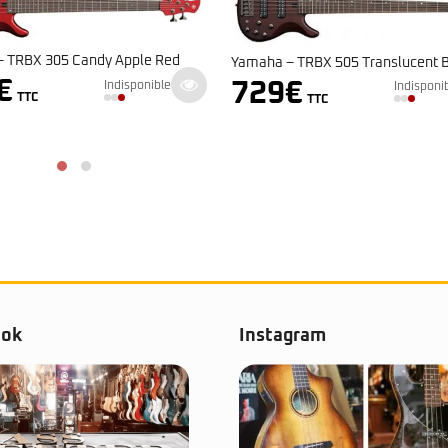
a – TRBX 505 Translucent Brown
Yamaha – John Patitucci TRBJP
9
€
5.099
€
Indisponible
Indisp
TTC
TTC
ook
Instagram