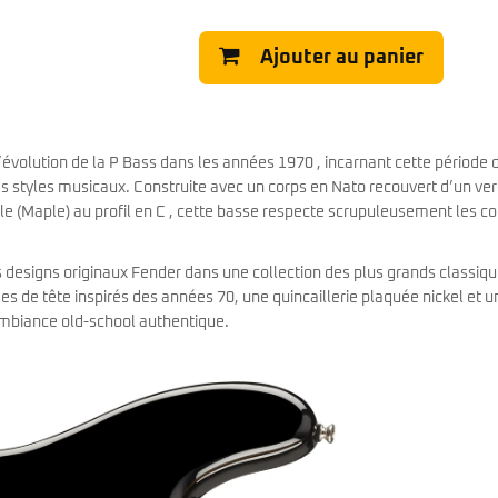
Classic Vibe Jazz Bass
Classic Vibe Precision
Ajouter au panier
Classic Vibe Jaguar
Classic Vibe Mustang
BASSES UKULÉLÉS
Classic Vibe Telecaster
Paranormal
Cordoba
Sterling by Music Man
Fender
évolution de la P Bass dans les années 1970 , incarnant cette période 
Kala
es styles musicaux. Construite avec un corps en Nato recouvert d’un ver
Série Stingray Short Scale
Ortega
le (Maple) au profil en C , cette basse respecte scrupuleusement les c
Serie Stingray Ray2 Intro Series
Serie Stingray Ray4/5
Serie Stingray Ray24/25
es designs originaux Fender dans une collection des plus grands classiqu
Serie Stingray Ray34/35
 de tête inspirés des années 70, une quincaillerie plaquée nickel et u
Warwick / Rockbass
 ambiance old-school authentique.
Yamaha
Serie BB
Serie TRB
Serie TRBX
Signature