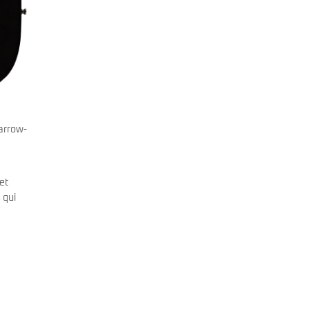
narrow-
et
 qui