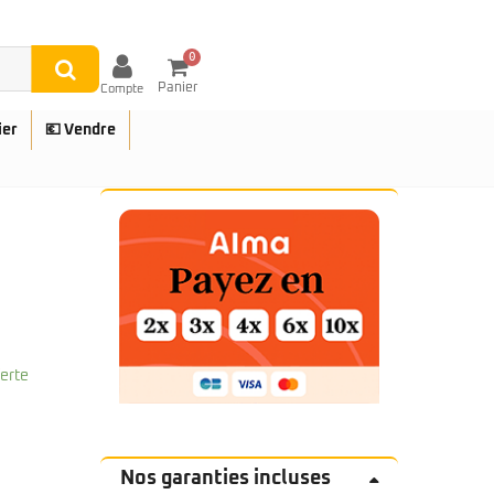
0
Panier
Compte
ier
💶 Vendre
UES
ferte
Nos garanties incluses