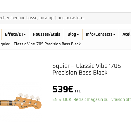
Effets/DI
Housses/Étuis
Blog
Info/Contacts
Atel
quier – Classic Vibe ’70S Precision Bass Black
Squier – Classic Vibe ’70S
Precision Bass Black
BASSES ACOUSTIQ
539
€
Breedlove
TTC
Rickenbacker
Fender
Sadowsky
EN STOCK. Retrait magasin ou livraison of
Furch
Sandberg
Guild
Sigma
Squier
Takamine
Affinity
Serie Mini