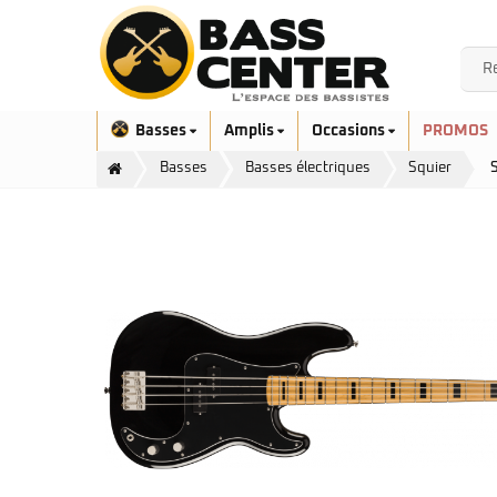
Basses
Amplis
Occasions
PROMOS
Basses
Basses électriques
Squier
S
Exclusivité
Aquilina
Höfner
Ashdown
Ibanez
Bacchus
Serie EHB
Cort
Serie SR
Danelectro
Serie SR Mezzo
Duvoisin
Serie Talman
Fender