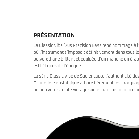
miKro
American Pro II
Contrebasse UB
Nouveau
American Pro Classic
Kala
American Ultra II
Lakland
American Vintage II
Marcus Miller Sire
Artist Series
PRÉSENTATION
Nouveau
Serie F10
Vintera III
La Classic Vibe ’70s Precision Bass rend hommage à l’
Serie M2
Vintera II
où l’instrument s’imposait définitivement dans tous l
Serie P5
Player II
polyuréthane brillant et équipée d’un manche en érab
Serie P7
Made in Japan
Nouveau
Serie U5
esthétiques de l’époque.
Standard
Serie V3
Gold Foil
La série Classic Vibe de Squier capte l’authenticité d
Serie V5
Flight
Ce modèle nostalgique arbore fièrement les marquages
Serie V7
Godin
finition vernis teinté vintage sur le manche pour une
Serie Z3
Guild
Serie Z7
Gretsch
Markbass
Exclusivité
GMR
Marleaux
Bassforce
Music Man
Hagstrom
Prodipe