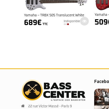
Yamaha – TRBX 305 Candy Apple Red
Yamah
ucent White
509
€
72
Indisponible
disponible
TTC
Faceb
22 rue Victor Massé - Paris 9