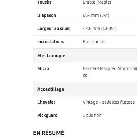
Touche
Érable (Maple)
Diapason
864 mm (34″)
Largeur au sillet
42,8 mm (1.685″)
Incrustations
Block noires
Électronique
Micro
Fender-Designed Alnico spli
coil
Accastillage
Chevalet
Vintage 4 sellettes filetées
Pickguard
3 plis noir
EN RÉSUMÉ