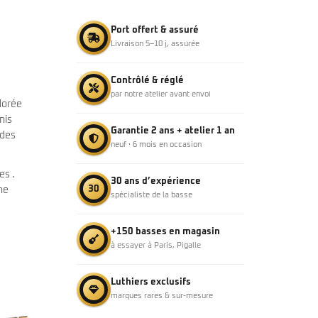
Port offert & assuré
Livraison 5–10 j, assurée
Contrôlé & réglé
par notre atelier avant envoi
dorée
nis
Garantie 2 ans + atelier 1 an
odes
neuf · 6 mois en occasion
es .
30 ans d’expérience
30
ne
spécialiste de la basse
+150 basses en magasin
à essayer à Paris, Pigalle
Luthiers exclusifs
marques rares & sur-mesure