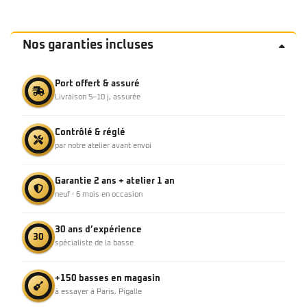
Nos garanties incluses
Port offert & assuré
Livraison 5–10 j, assurée
Contrôlé & réglé
par notre atelier avant envoi
Garantie 2 ans + atelier 1 an
neuf · 6 mois en occasion
30 ans d’expérience
30
spécialiste de la basse
+150 basses en magasin
à essayer à Paris, Pigalle