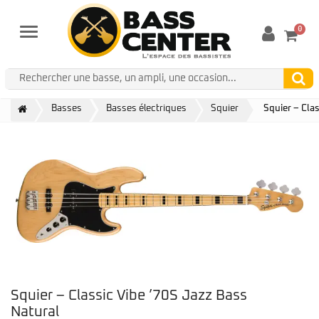
0
Menu
Basses
Basses électriques
Squier
Squier – Cla
Squier – Classic Vibe ’70S Jazz Bass
Natural