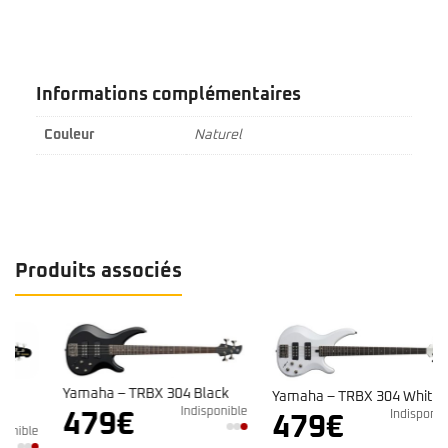
Informations complémentaires
Couleur
Naturel
Produits associés
Yamaha – TRBX 304 Black
Yamaha – TRBX 304 White
Indisponible
Indisponible
479
€
479
€
e