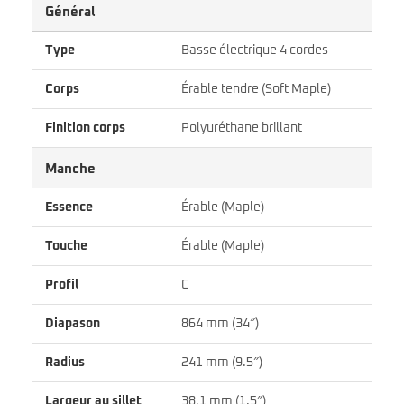
Général
Type
Basse électrique 4 cordes
Corps
Érable tendre (Soft Maple)
Finition corps
Polyuréthane brillant
Manche
Essence
Érable (Maple)
Touche
Érable (Maple)
Profil
C
Diapason
864 mm (34″)
Radius
241 mm (9.5″)
Largeur au sillet
38,1 mm (1.5″)