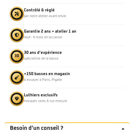
Contrôlé & réglé
par notre atelier avant envoi
Garantie 2 ans + atelier 1 an
neuf · 6 mois en occasion
30 ans d’expérience
30
spécialiste de la basse
+150 basses en magasin
à essayer à Paris, Pigalle
Luthiers exclusifs
marques rares & sur-mesure
Besoin d’un conseil ?