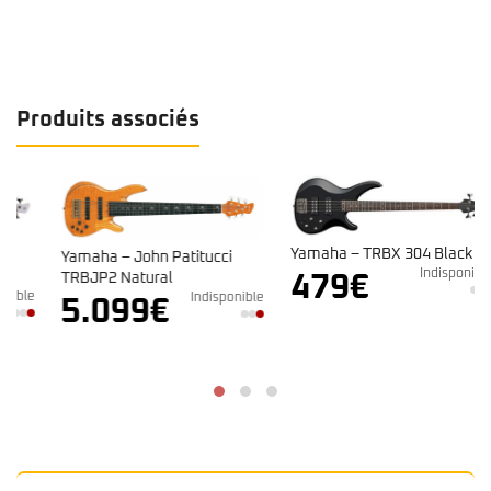
Produits associés
Yamaha – TRBX 304 Black
Yamaha – John Patitucci
Indisponible
TRBJP2 Natural
479
€
e
Indisponible
5.099
€