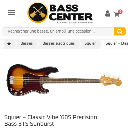
0
Menu
Basses
Basses électriques
Squier
Squier – Cla
Squier – Classic Vibe ’60S Precision
Bass 3TS Sunburst