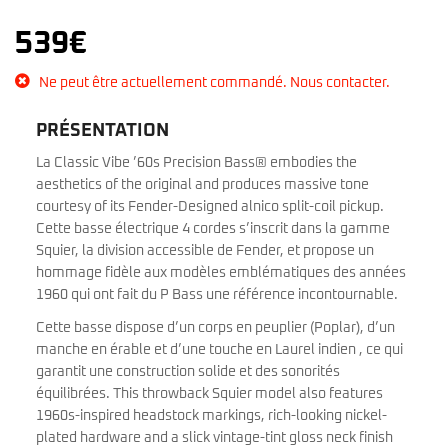
539
€
Ne peut être actuellement commandé. Nous contacter.
PRÉSENTATION
La Classic Vibe ’60s Precision Bass® embodies the
aesthetics of the original and produces massive tone
courtesy of its Fender-Designed alnico split-coil pickup.
Cette basse électrique 4 cordes s’inscrit dans la gamme
Squier, la division accessible de Fender, et propose un
hommage fidèle aux modèles emblématiques des années
1960 qui ont fait du P Bass une référence incontournable.
Cette basse dispose d’un corps en peuplier (Poplar), d’un
manche en érable et d’une touche en Laurel indien , ce qui
garantit une construction solide et des sonorités
équilibrées. This throwback Squier model also features
1960s-inspired headstock markings, rich-looking nickel-
plated hardware and a slick vintage-tint gloss neck finish