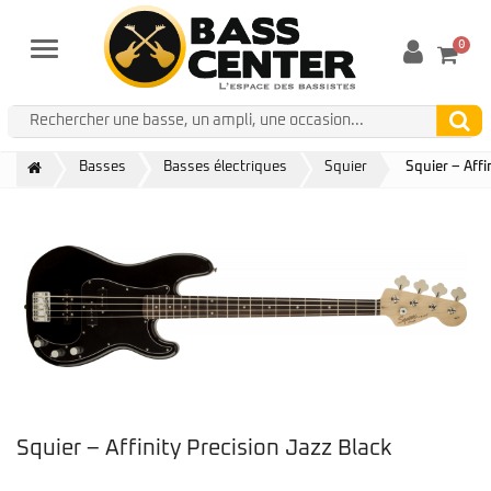
0
Menu
Basses
Basses électriques
Squier
Squier – Affi
Squier – Affinity Precision Jazz Black