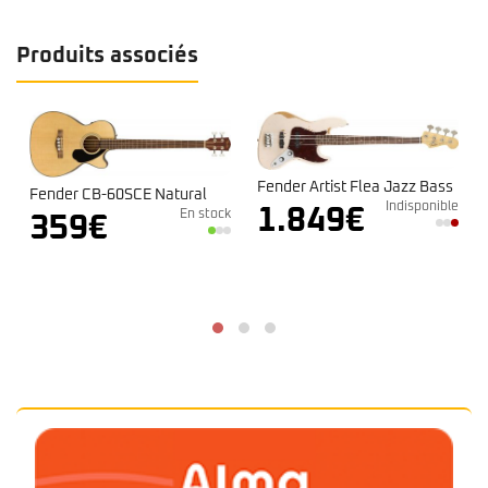
Produits associés
Fender Artist Flea Jazz Bass
Fender CB-60SCE Natural
Indisponible
1.849
€
En stock
359
€
k