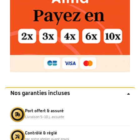
Nos garanties incluses
Port offert & assuré
Livraison 5–10 j, assurée
Contrôlé & réglé
par notre atelier avant envoi