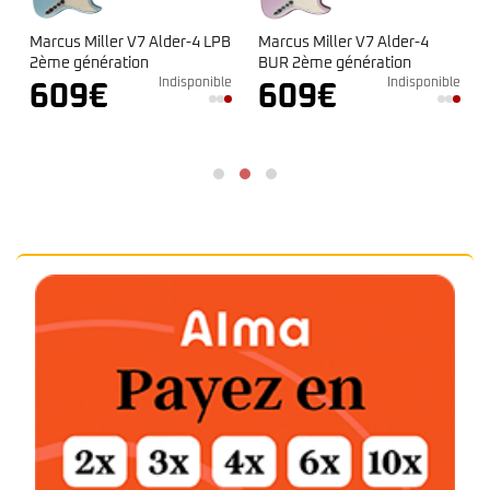
Marcus Miller V7 Alder-4 LPB
Marcus Miller V7 Alder-4
2ème génération
BUR 2ème génération
e
Indisponible
Indisponible
609
€
609
€