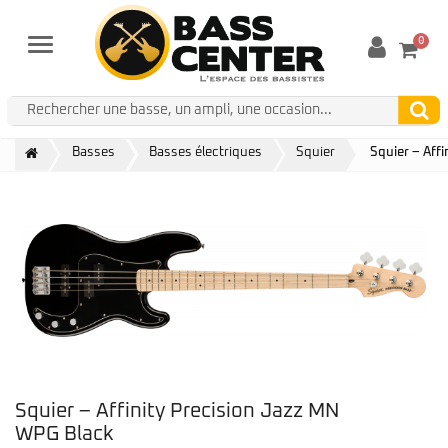
0
Menu
Basses
Basses électriques
Squier
Squier – Aff
Squier – Affinity Precision Jazz MN
WPG Black