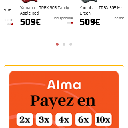
Yamaha – TRBX 305 Candy
Yamaha – TRBX 305 Mist
Apple Red
Green
Indisponible
Indisponible
509
€
509
€
e