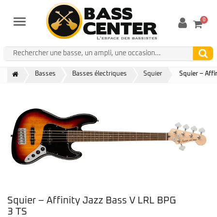
0
Menu
Basses
Basses électriques
Squier
Squier – Aff
Squier – Affinity Jazz Bass V LRL BPG
3 TS