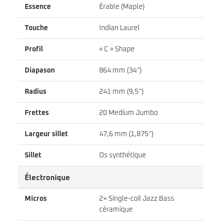
Essence
Érable (Maple)
Touche
Indian Laurel
Profil
« C » Shape
Diapason
864 mm (34″)
Radius
241 mm (9,5″)
Frettes
20 Medium Jumbo
Largeur sillet
47,6 mm (1,875″)
Sillet
Os synthétique
Électronique
Micros
2× Single-coil Jazz Bass
céramique