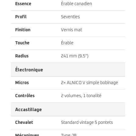
Essence
Érable canadien
Profil
Seventies
Finition
Vernis mat
Touche
Érable
Radius
241 mm (9.5″)
Électronique
Micros
2× ALNICO V simple bobinage
Contrôles
2 volumes, 1 tonalité
Accastillage
Chevalet
Standard vintage 5 pontets
Mécaniques
Type JB