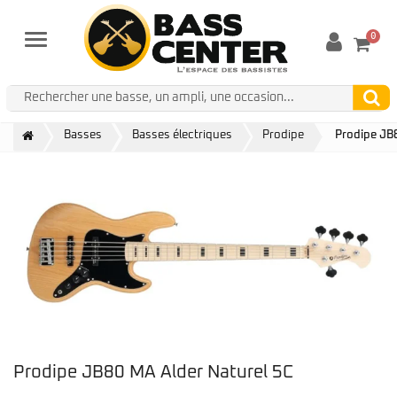
0
Menu
Basses
Basses électriques
Prodipe
Prodipe JB
Prodipe JB80 MA Alder Naturel 5C