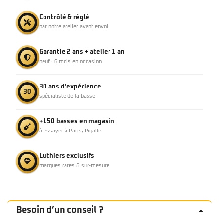
Contrôlé & réglé
par notre atelier avant envoi
Garantie 2 ans + atelier 1 an
neuf · 6 mois en occasion
30 ans d’expérience
30
spécialiste de la basse
+150 basses en magasin
à essayer à Paris, Pigalle
Luthiers exclusifs
marques rares & sur-mesure
Besoin d’un conseil ?