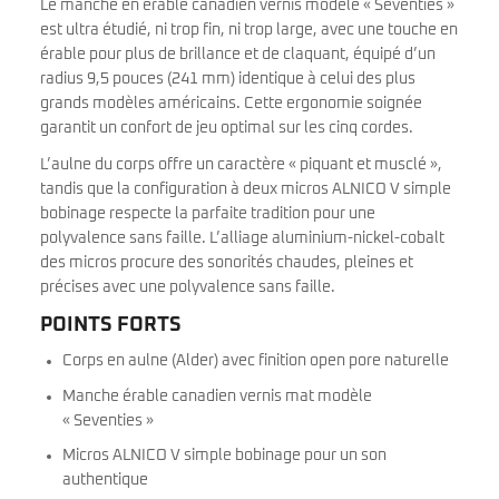
Le manche en érable canadien vernis modèle « Seventies »
est ultra étudié, ni trop fin, ni trop large, avec une touche en
érable pour plus de brillance et de claquant, équipé d’un
radius 9,5 pouces (241 mm) identique à celui des plus
grands modèles américains. Cette ergonomie soignée
garantit un confort de jeu optimal sur les cinq cordes.
L’aulne du corps offre un caractère « piquant et musclé »,
tandis que la configuration à deux micros ALNICO V simple
bobinage respecte la parfaite tradition pour une
polyvalence sans faille. L’alliage aluminium-nickel-cobalt
des micros procure des sonorités chaudes, pleines et
précises avec une polyvalence sans faille.
POINTS FORTS
Corps en aulne (Alder) avec finition open pore naturelle
Manche érable canadien vernis mat modèle
« Seventies »
Micros ALNICO V simple bobinage pour un son
authentique