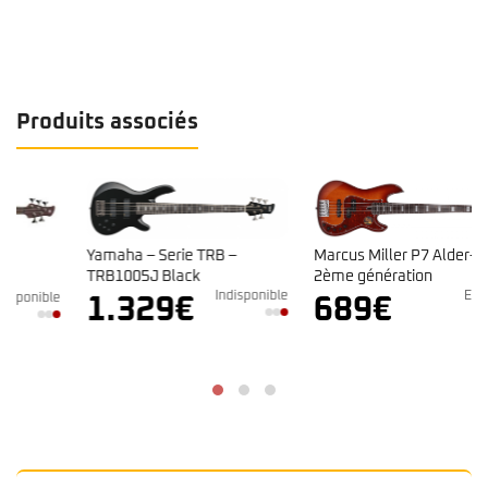
Produits associés
Yamaha – Serie TRB –
Marcus Miller P7 Alder-5 TS
TRB1005J Black
2ème génération
Indisponible
En stock
e
1.329
€
689
€