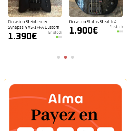
Occasion Status Stealth 4
Occasion GMR 4 – Seymour
En stock
Duncan
1.900
€
k
Le
Le
1.690
€
1.890
€
prix
prix
initial
actu
En stock
était :
est :
1.890€.
1.69