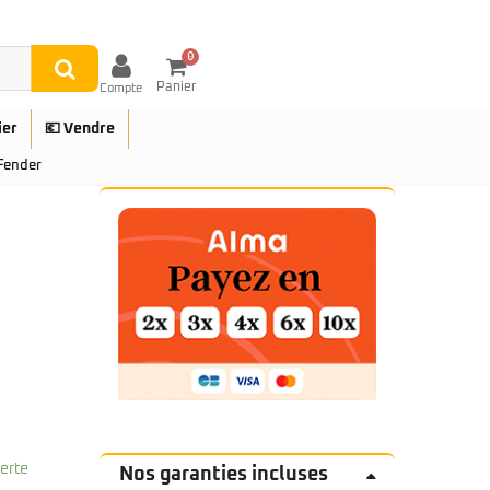
0
Panier
Compte
ier
💶 Vendre
Fender
UES
ferte
Nos garanties incluses