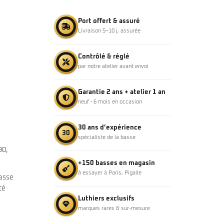
Port offert & assuré
Livraison 5–10 j, assurée
Contrôlé & réglé
par notre atelier avant envoi
Garantie 2 ans + atelier 1 an
neuf · 6 mois en occasion
30 ans d’expérience
30
spécialiste de la basse
90,
+150 basses en magasin
à essayer à Paris, Pigalle
basse
té
Luthiers exclusifs
marques rares & sur-mesure