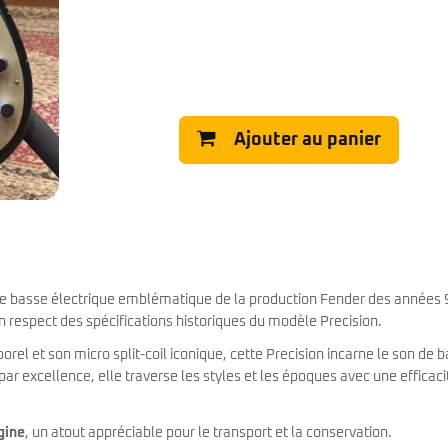
Classic Vibe Jazz Bass
Classic Vibe Precision
Classic Vibe Jaguar
Classic Vibe Mustang
BASSES UKULÉLÉS
Classic Vibe Telecaster
Paranormal
Cordoba
Ajouter au panier
Sterling by Music Man
Fender
Kala
Série Stingray Short Scale
Ortega
Serie Stingray Ray2 Intro Series
Serie Stingray Ray4/5
Serie Stingray Ray24/25
Serie Stingray Ray34/35
Warwick / Rockbass
e basse électrique emblématique de la production Fender des années 
Yamaha
n respect des spécifications historiques du modèle Precision.
Serie BB
Serie TRB
orel et son micro split-coil iconique, cette Precision incarne le son de 
Serie TRBX
 par excellence, elle traverse les styles et les époques avec une efficaci
Signature
gine
, un atout appréciable pour le transport et la conservation.