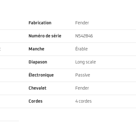
Fabrication
Fender
Numéro de série
N542846
t
Manche
Érable
Diapason
Long scale
Électronique
Passive
Chevalet
Fender
Cordes
4 cordes