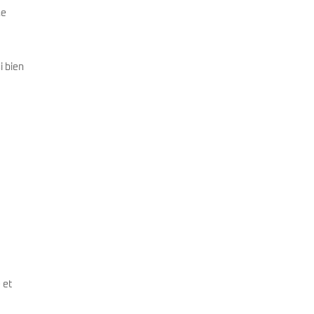
ne
i bien
 et