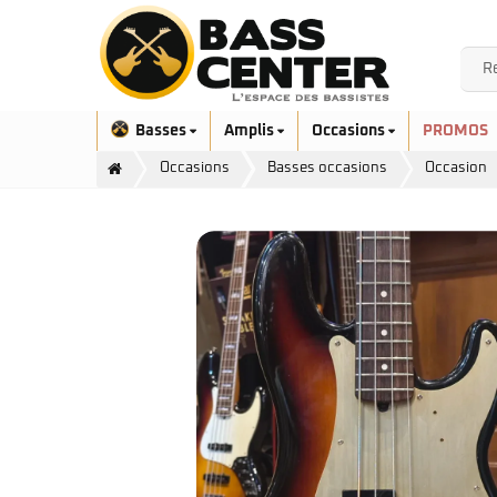
Basses
Amplis
Occasions
PROMOS
Occasions
Basses occasions
Occasion
Exclusivité
Aquilina
Höfner
Ashdown
Ibanez
Bacchus
Serie EHB
Cort
Serie SR
Danelectro
Serie SR Mezzo
Duvoisin
Serie Talman
Fender