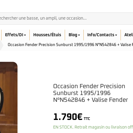
Effets/DI
Housses/Étuis
Blog
Info/Contacts
Atel
Occasion Fender Precision Sunburst 1995/1996 N°N542846 + Valise 
BASSES ACOUSTIQ
Occasion Fender Precision
Breedlove
Sunburst 1995/1996
Rickenbacker
Fender
N°N542846 + Valise Fender
Sadowsky
Furch
Sandberg
Guild
Sigma
Squier
1.790
€
TTC
Takamine
Affinity
EN STOCK. Retrait magasin ou livraison of
Serie Mini