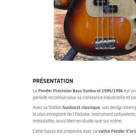
miKro
American Pro II
Contrebasse UB
Nouveau
American Pro Classic
Kala
American Ultra II
Lakland
American Vintage II
Marcus Miller Sire
Artist Series
Nouveau
Serie F10
Vintera III
Serie M2
Vintera II
Serie P5
Player II
Serie P7
Made in Japan
Nouveau
Serie U5
Standard
Serie V3
Gold Foil
Serie V5
Flight
PRÉSENTATION
Serie V7
Godin
Serie Z3
Guild
La
Fender Precision Bass Sunburst 1995/1996
est un
Serie Z7
Gretsch
période reconnue pour sa constance industrielle et so
Markbass
Exclusivité
GMR
Avec sa finition
Sunburst classique
, son design intemp
Marleaux
Bassforce
le plus enregistré de l’histoire. Instrument polyvalent
Music Man
Hagstrom
redoutable, aussi bien en studio que sur scène.
Prodipe
Cette basse est proposée avec sa
valise Fender d’ori