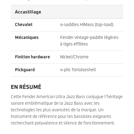
Accastillage
Chevalet
4-saddles HiMass (top-load)
Mécaniques
Fender vintage-paddle légères
à tiges effilées
Finition hardware
Nickel/Chrome
Pickguard
4-plis Tortoiseshell
EN RÉSUMÉ
Cette Fender American Ultra Jazz Bass conjugue l’héritage
sonore emblématique de la Jazz Bass avec les
technologies les plus avancées de la marque. Un
instrument de référence pour les bassistes exigeants
recherchant polyvalence et silence de fonctionnement.