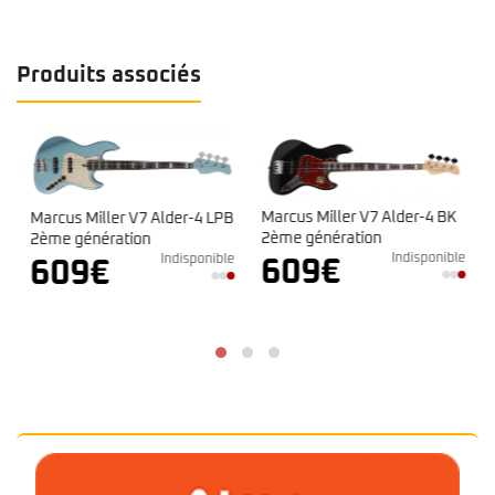
Produits associés
Marcus Miller V7 Alder-4 BK
Marcus Miller V7 Alder-4 LPB
2ème génération
2ème génération
e
Indisponible
Indisponible
609
€
609
€