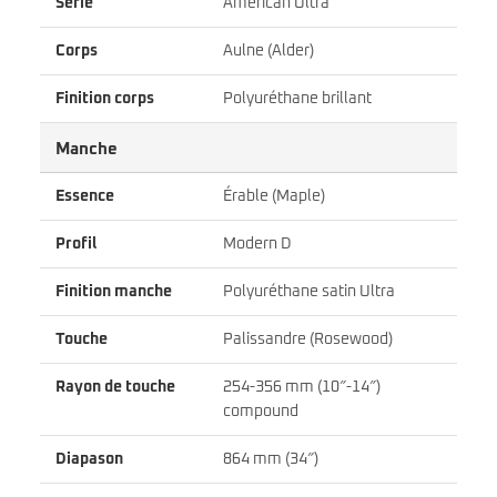
Série
American Ultra
Corps
Aulne (Alder)
Finition corps
Polyuréthane brillant
Manche
Essence
Érable (Maple)
Profil
Modern D
Finition manche
Polyuréthane satin Ultra
Touche
Palissandre (Rosewood)
Rayon de touche
254-356 mm (10″-14″)
compound
Diapason
864 mm (34″)