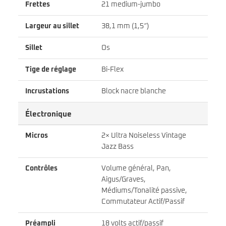
Frettes
21 medium-jumbo
Largeur au sillet
38,1 mm (1,5″)
Sillet
Os
Tige de réglage
Bi-Flex
Incrustations
Block nacre blanche
Électronique
Micros
2× Ultra Noiseless Vintage
Jazz Bass
Contrôles
Volume général, Pan,
Aigus/Graves,
Médiums/Tonalité passive,
Commutateur Actif/Passif
Préampli
18 volts actif/passif