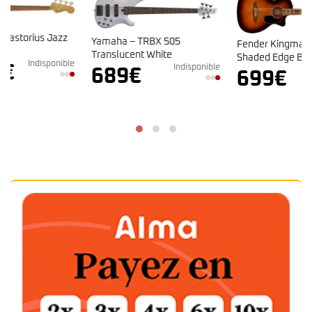
Yamaha – TRBX 505
Fender Kingman Bass SEB
Translucent White
Shaded Edge Burst
e
Indisponible
689
€
Indisponible
699
€