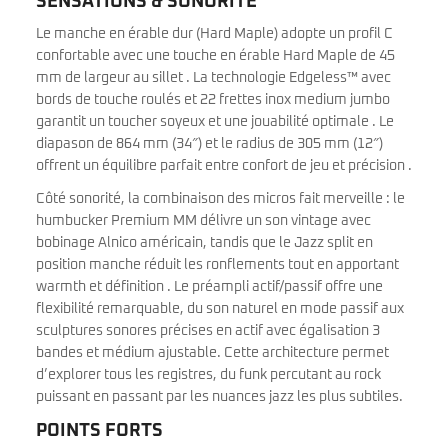
SENSATIONS & SONORITÉ
Le manche en érable dur (Hard Maple) adopte un profil C
confortable avec une touche en érable Hard Maple de 45
mm de largeur au sillet . La technologie Edgeless™ avec
bords de touche roulés et 22 frettes inox medium jumbo
garantit un toucher soyeux et une jouabilité optimale . Le
diapason de 864 mm (34″) et le radius de 305 mm (12″)
offrent un équilibre parfait entre confort de jeu et précision .
Côté sonorité, la combinaison des micros fait merveille : le
humbucker Premium MM délivre un son vintage avec
bobinage Alnico américain, tandis que le Jazz split en
position manche réduit les ronflements tout en apportant
warmth et définition . Le préampli actif/passif offre une
flexibilité remarquable, du son naturel en mode passif aux
sculptures sonores précises en actif avec égalisation 3
bandes et médium ajustable. Cette architecture permet
d’explorer tous les registres, du funk percutant au rock
puissant en passant par les nuances jazz les plus subtiles.
POINTS FORTS