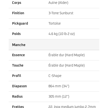
Corps
Aulne (Alder)
Finition
3-Tone Sunburst
Pickguard
Tortoise
Poids
4.6 kg (10 lb 2 oz)
Manche
Essence
Érable dur (Hard Maple)
Touche
Érable dur (Hard Maple)
Profil
C-Shape
Diapason
864 mm (34″)
Radius
305 mm (12″)
Frettes
22, inox medium jumbo 2.7mm