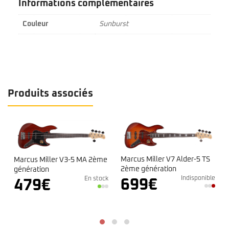
Informations complémentaires
Couleur
Sunburst
Produits associés
Marcus Miller V7 Alder-5 TS
Marcus Miller V3-5 MA 2ème
2ème génération
génération
Indisponible
e
En stock
699
€
479
€