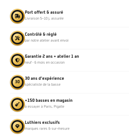
Port offert & assuré
Livraison 5–10 j, assurée
Contrôlé & réglé
par notre atelier avant envoi
Garantie 2 ans + atelier 1 an
neuf · 6 mois en occasion
30 ans d’expérience
30
spécialiste de la basse
+150 basses en magasin
à essayer à Paris, Pigalle
Luthiers exclusifs
marques rares & sur-mesure