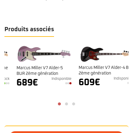
Produits associés
Marcus Miller V7 Alder-4 BK
Marcus Miller V7 Alder-5
2ème génération
BUR 2ème génération
Indisponible
k
Indisponible
609
€
689
€