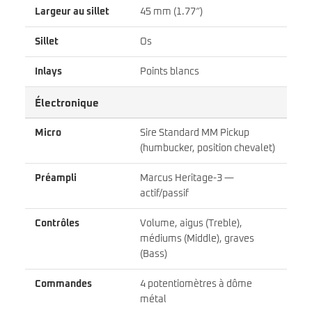
Largeur au sillet
45 mm (1.77″)
Sillet
Os
Inlays
Points blancs
Électronique
Micro
Sire Standard MM Pickup
(humbucker, position chevalet)
Préampli
Marcus Heritage-3 —
actif/passif
Contrôles
Volume, aigus (Treble),
médiums (Middle), graves
(Bass)
Commandes
4 potentiomètres à dôme
métal