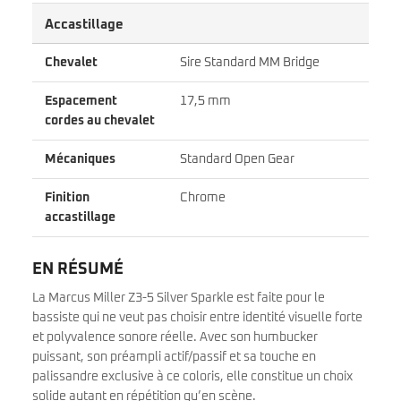
Accastillage
Chevalet
Sire Standard MM Bridge
Espacement
17,5 mm
cordes au chevalet
Mécaniques
Standard Open Gear
Finition
Chrome
accastillage
EN RÉSUMÉ
La Marcus Miller Z3-5 Silver Sparkle est faite pour le
bassiste qui ne veut pas choisir entre identité visuelle forte
et polyvalence sonore réelle. Avec son humbucker
puissant, son préampli actif/passif et sa touche en
palissandre exclusive à ce coloris, elle constitue un choix
solide autant en répétition qu’en scène.