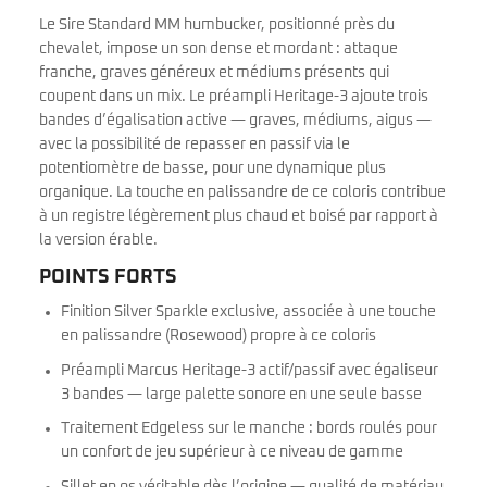
Le Sire Standard MM humbucker, positionné près du
chevalet, impose un son dense et mordant : attaque
franche, graves généreux et médiums présents qui
coupent dans un mix. Le préampli Heritage-3 ajoute trois
bandes d’égalisation active — graves, médiums, aigus —
avec la possibilité de repasser en passif via le
potentiomètre de basse, pour une dynamique plus
organique. La touche en palissandre de ce coloris contribue
à un registre légèrement plus chaud et boisé par rapport à
la version érable.
POINTS FORTS
Finition Silver Sparkle exclusive, associée à une touche
en palissandre (Rosewood) propre à ce coloris
Préampli Marcus Heritage-3 actif/passif avec égaliseur
3 bandes — large palette sonore en une seule basse
Traitement Edgeless sur le manche : bords roulés pour
un confort de jeu supérieur à ce niveau de gamme
Sillet en os véritable dès l’origine — qualité de matériau