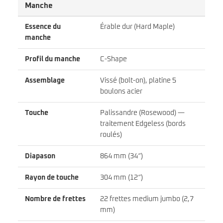
Manche
Essence du
Érable dur (Hard Maple)
manche
Profil du manche
C-Shape
Assemblage
Vissé (bolt-on), platine 5
boulons acier
Touche
Palissandre (Rosewood) —
traitement Edgeless (bords
roulés)
Diapason
864 mm (34″)
Rayon de touche
304 mm (12″)
Nombre de frettes
22 frettes medium jumbo (2,7
mm)