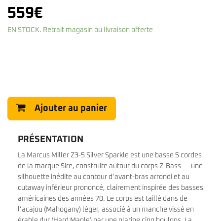
559
€
EN STOCK. Retrait magasin ou livraison offerte
Ajouter au panier
PRÉSENTATION
La Marcus Miller Z3-5 Silver Sparkle est une basse 5 cordes
de la marque Sire, construite autour du corps Z-Bass — une
silhouette inédite au contour d’avant-bras arrondi et au
cutaway inférieur prononcé, clairement inspirée des basses
américaines des années 70. Le corps est taillé dans de
l’acajou (Mahogany) léger, associé à un manche vissé en
érable dur (Hard Maple) par une platine cinq boulons. La