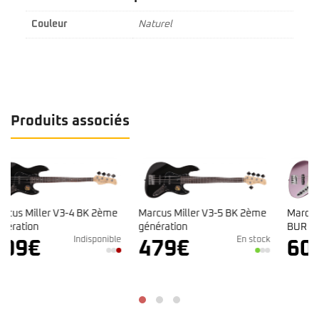
Couleur
Naturel
Produits associés
me
Marcus Miller V3-5 BK 2ème
Marcus Miller V7 Alder-4
génération
BUR 2ème génération
ible
En stock
Indisponible
479
€
609
€