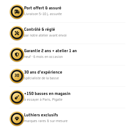
Port offert & assuré
Livraison 5–10 j, assurée
Contrôlé & réglé
par notre atelier avant envoi
Garantie 2 ans + atelier 1 an
neuf · 6 mois en occasion
30 ans d’expérience
30
spécialiste de la basse
+150 basses en magasin
à essayer à Paris, Pigalle
Luthiers exclusifs
marques rares & sur-mesure