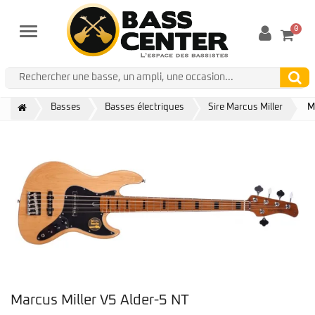
0
Menu
Basses
Basses électriques
Sire Marcus Miller
M
Marcus Miller V5 Alder-5 NT