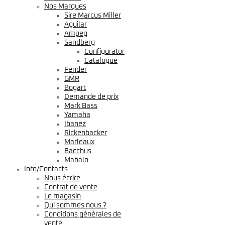
Nos Marques
Sire Marcus Miller
Aguilar
Ampeg
Sandberg
Configurator
Catalogue
Fender
GMR
Bogart
Demande de prix
Mark Bass
Yamaha
Ibanez
Rickenbacker
Marleaux
Bacchus
Mahalo
Info/Contacts
Nous écrire
Contrat de vente
Le magasin
Qui sommes nous ?
Conditions générales de
vente