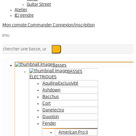
Guitar Street
Atelier
💶 Vendre
Mon compte
Commander
Connexion/Inscription
Menu
Basses
BASSES
ÉLECTRIQUES
Aquilina
Exclusivité
Ashdown
Bacchus
Cort
Danelectro
Duvoisin
Fender
American Pro II