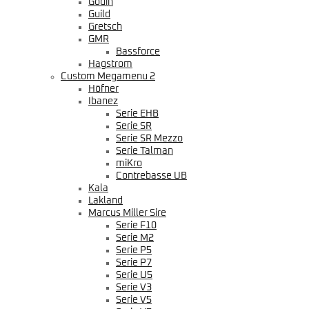
Godin
Guild
Gretsch
GMR
Bassforce
Hagstrom
Custom Megamenu 2
Höfner
Ibanez
Serie EHB
Serie SR
Serie SR Mezzo
Serie Talman
miKro
Contrebasse UB
Kala
Lakland
Marcus Miller Sire
Serie F10
Serie M2
Serie P5
Serie P7
Serie U5
Serie V3
Serie V5