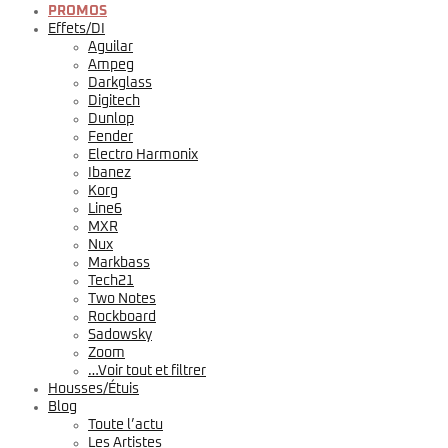
PROMOS
Effets/DI
Aguilar
Ampeg
Darkglass
Digitech
Dunlop
Fender
Electro Harmonix
Ibanez
Korg
Line6
MXR
Nux
Markbass
Tech21
Two Notes
Rockboard
Sadowsky
Zoom
…Voir tout et filtrer
Housses/Étuis
Blog
Toute l’actu
Les Artistes