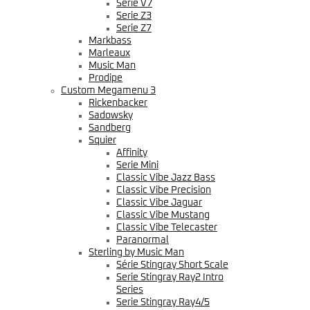
Serie V7
Serie Z3
Serie Z7
Markbass
Marleaux
Music Man
Prodipe
Custom Megamenu 3
Rickenbacker
Sadowsky
Sandberg
Squier
Affinity
Serie Mini
Classic Vibe Jazz Bass
Classic Vibe Precision
Classic Vibe Jaguar
Classic Vibe Mustang
Classic Vibe Telecaster
Paranormal
Sterling by Music Man
Série Stingray Short Scale
Serie Stingray Ray2 Intro
Series
Serie Stingray Ray4/5