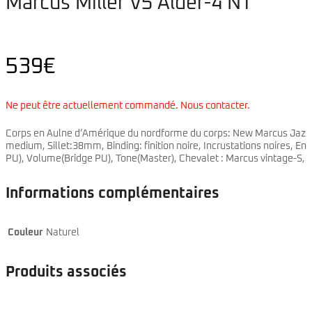
Marcus Miller V5 Alder-4 NT
539
€
Ne peut être actuellement commandé. Nous contacter.
Corps en Aulne d’Amérique du nordforme du corps: New Marcus Jazz type
medium, Sillet:38mm, Binding: finition noire, Incrustations noires, E
PU), Volume(Bridge PU), Tone(Master), Chevalet : Marcus vintage-S, M
Informations complémentaires
Couleur
Naturel
Produits associés