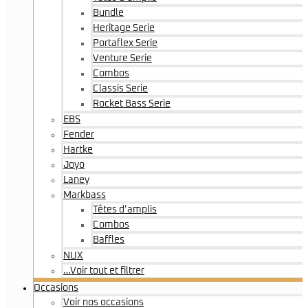
Bundle
Heritage Serie
Portaflex Serie
Venture Serie
Combos
Classis Serie
Rocket Bass Serie
EBS
Fender
Hartke
Joyo
Laney
Markbass
Têtes d’amplis
Combos
Baffles
NUX
…Voir tout et filtrer
Occasions
Voir nos occasions