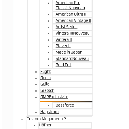
American Pro
Classic
Nouveau
American Ultra II
American Vintage II
Artist Series
Vintera III
Nouveau
Vintera II
Player II
Made in Japan
Standard
Nouveau
Gold Foil
Flight
Godin
Guild
Gretsch
GMR
Exclusivité
Bassforce
Hagstrom
Custom Megamenu 2
Höfner