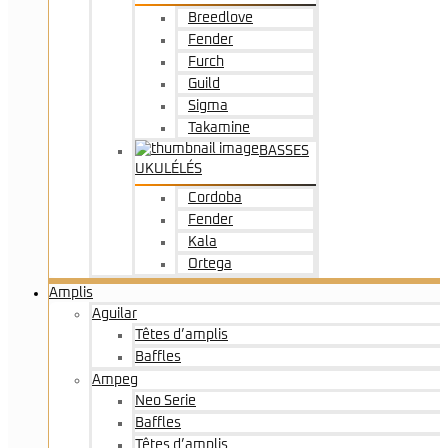
Breedlove
Fender
Furch
Guild
Sigma
Takamine
BASSES
UKULÉLÉS
Cordoba
Fender
Kala
Ortega
Amplis
Aguilar
Têtes d’amplis
Baffles
Ampeg
Neo Serie
Baffles
Têtes d’amplis