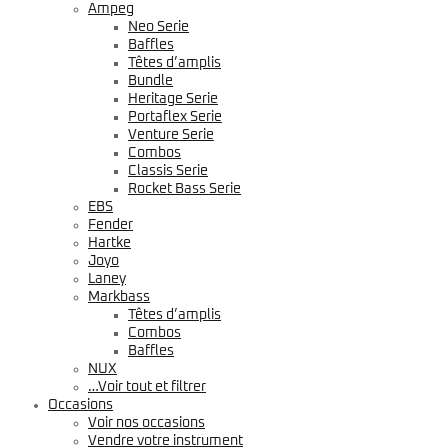
Ampeg
Neo Serie
Baffles
Têtes d’amplis
Bundle
Heritage Serie
Portaflex Serie
Venture Serie
Combos
Classis Serie
Rocket Bass Serie
EBS
Fender
Hartke
Joyo
Laney
Markbass
Têtes d’amplis
Combos
Baffles
NUX
…Voir tout et filtrer
Occasions
Voir nos occasions
Vendre votre instrument