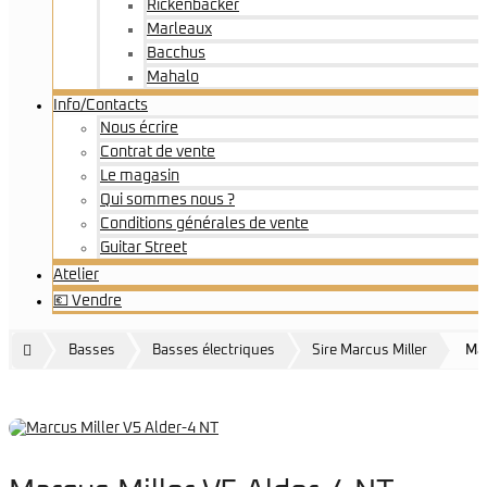
Rickenbacker
Marleaux
Bacchus
Mahalo
Info/Contacts
Nous écrire
Contrat de vente
Le magasin
Qui sommes nous ?
Conditions générales de vente
Guitar Street
Atelier
💶 Vendre
Basses
Basses électriques
Sire Marcus Miller
Mar