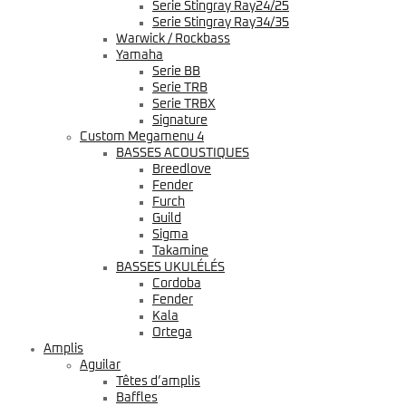
Serie Stingray Ray24/25
Serie Stingray Ray34/35
Warwick / Rockbass
Yamaha
Serie BB
Serie TRB
Serie TRBX
Signature
Custom Megamenu 4
BASSES ACOUSTIQUES
Breedlove
Fender
Furch
Guild
Sigma
Takamine
BASSES UKULÉLÉS
Cordoba
Fender
Kala
Ortega
Amplis
Aguilar
Têtes d’amplis
Baffles