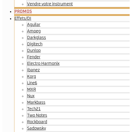
Vendre votre instrument
PROMOS
Effets/DI
Aguilar
Ampeg
Darkglass
Digitech
Dunlop
Fender
Electro Harmonix
Ibanez
Korg
Line6
MXR
Nux
Markbass
Tech21
Two Notes
Rockboard
Sadowsky