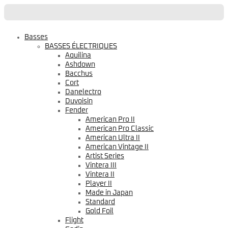
Basses
BASSES ÉLECTRIQUES
Aquilina
Ashdown
Bacchus
Cort
Danelectro
Duvoisin
Fender
American Pro II
American Pro Classic
American Ultra II
American Vintage II
Artist Series
Vintera III
Vintera II
Player II
Made in Japan
Standard
Gold Foil
Flight