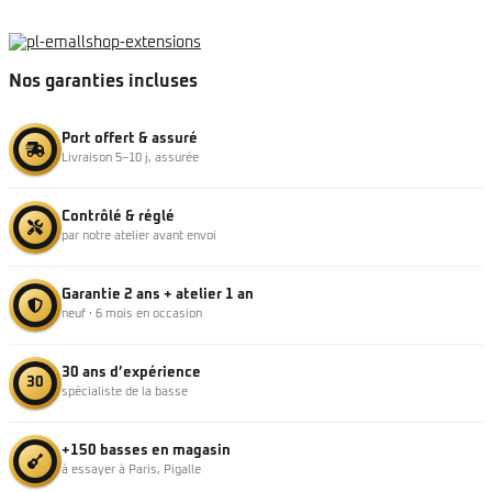
Nos garanties incluses
Port offert & assuré
Livraison 5–10 j, assurée
Contrôlé & réglé
par notre atelier avant envoi
Garantie 2 ans + atelier 1 an
neuf · 6 mois en occasion
30 ans d’expérience
30
spécialiste de la basse
+150 basses en magasin
à essayer à Paris, Pigalle