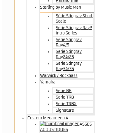
Paranormal
Sterling by Music Man
Série Stingray Short
Scale
Serie Stingray Ray2
Intro Series
Serie Stingray
Ray4/5
Serie Stingray
Ray24/25
Serie Stingray
Ray34/35
Warwick / Rockbass
Yamaha
Serie BB
Serie TRB
Serie TRBX
Signature
Custom Megamenu 4
BASSES
ACOUSTIQUES