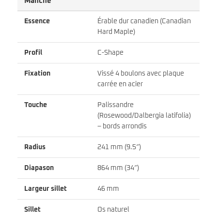
Manche
Essence
Érable dur canadien (Canadian
Hard Maple)
Profil
C-Shape
Fixation
Vissé 4 boulons avec plaque
carrée en acier
Touche
Palissandre
(Rosewood/Dalbergia latifolia)
– bords arrondis
Radius
241 mm (9.5″)
Diapason
864 mm (34″)
Largeur sillet
46 mm
Sillet
Os naturel