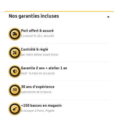
Nos garanties incluses
Port offert & assuré
Livraison 5–10 j, assurée
Contrôlé & réglé
par notre atelier avant envoi
Garantie 2 ans + atelier 1 an
neuf · 6 mois en occasion
30 ans d’expérience
30
spécialiste de la basse
+150 basses en magasin
à essayer à Paris, Pigalle