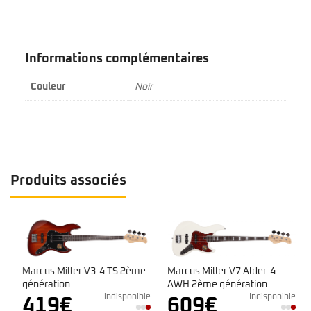
Informations complémentaires
Couleur
Noir
Produits associés
Marcus Miller V3-4 TS 2ème
Marcus Miller V7 Alder-4
génération
AWH 2ème génération
e
Indisponible
Indisponible
419
€
609
€