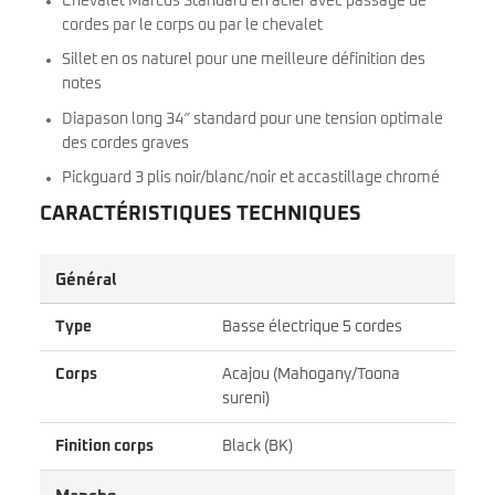
Chevalet Marcus Standard en acier avec passage de
cordes par le corps ou par le chevalet
Sillet en os naturel pour une meilleure définition des
notes
Diapason long 34″ standard pour une tension optimale
des cordes graves
Pickguard 3 plis noir/blanc/noir et accastillage chromé
CARACTÉRISTIQUES TECHNIQUES
Général
Type
Basse électrique 5 cordes
Corps
Acajou (Mahogany/Toona
sureni)
Finition corps
Black (BK)