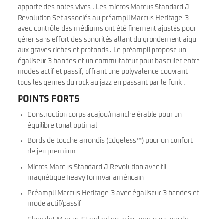
apporte des notes vives . Les micros Marcus Standard J-
Revolution Set associés au préampli Marcus Heritage-3
avec contrôle des médiums ont été finement ajustés pour
gérer sans effort des sonorités allant du grondement aigu
aux graves riches et profonds . Le préampli propose un
égaliseur 3 bandes et un commutateur pour basculer entre
modes actif et passif, offrant une polyvalence couvrant
tous les genres du rock au jazz en passant par le funk .
POINTS FORTS
Construction corps acajou/manche érable pour un
équilibre tonal optimal
Bords de touche arrondis (Edgeless™) pour un confort
de jeu premium
Micros Marcus Standard J-Revolution avec fil
magnétique heavy formvar américain
Préampli Marcus Heritage-3 avec égaliseur 3 bandes et
mode actif/passif