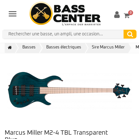
0
Menu
Basses
Basses électriques
Sire Marcus Miller
M
Marcus Miller M2-4 TBL Transparent