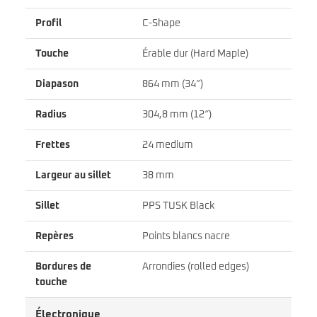
Profil
C-Shape
Touche
Érable dur (Hard Maple)
Diapason
864 mm (34″)
Radius
304,8 mm (12″)
Frettes
24 medium
Largeur au sillet
38 mm
Sillet
PPS TUSK Black
Repères
Points blancs nacre
Bordures de
Arrondies (rolled edges)
touche
Électronique