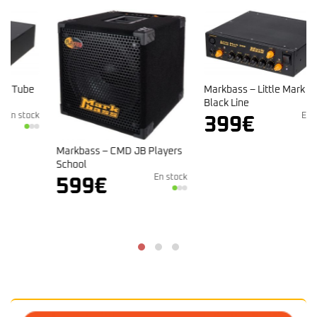
Markbass – Little Mark 250
Black Line
k
En stock
399
€
Markbass – CMD JB Players
School
En stock
599
€