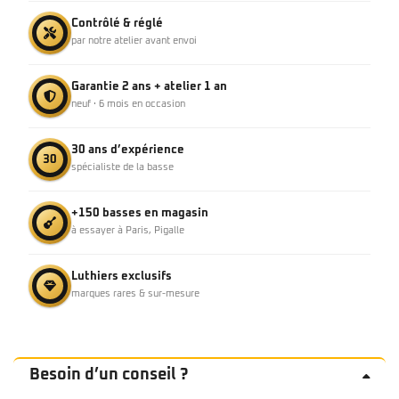
Contrôlé & réglé
par notre atelier avant envoi
Garantie 2 ans + atelier 1 an
neuf · 6 mois en occasion
30 ans d’expérience
30
spécialiste de la basse
+150 basses en magasin
à essayer à Paris, Pigalle
Luthiers exclusifs
marques rares & sur-mesure
Besoin d’un conseil ?