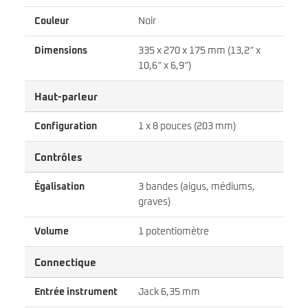
Couleur
Noir
Dimensions
335 x 270 x 175 mm (13,2″ x
10,6″ x 6,9″)
Haut-parleur
Configuration
1 x 8 pouces (203 mm)
Contrôles
Égalisation
3 bandes (aigus, médiums,
graves)
Volume
1 potentiomètre
Connectique
Entrée instrument
Jack 6,35 mm