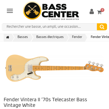
0
Menu
Basses
Basses électriques
Fender
Fender Vinte
Fender Vintera II ’70s Telecaster Bass
Vintage White