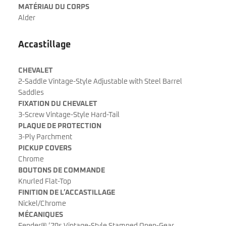
MATÉRIAU DU CORPS
Alder
Accastillage
CHEVALET
2-Saddle Vintage-Style Adjustable with Steel Barrel
Saddles
FIXATION DU CHEVALET
3-Screw Vintage-Style Hard-Tail
PLAQUE DE PROTECTION
3-Ply Parchment
PICKUP COVERS
Chrome
BOUTONS DE COMMANDE
Knurled Flat-Top
FINITION DE L’ACCASTILLAGE
Nickel/Chrome
MÉCANIQUES
Fender® ’70s Vintage-Style Stamped Open-Gear