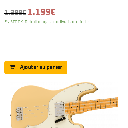
Le
Le
1.199
€
1.299
€
prix
prix
EN STOCK. Retrait magasin ou livraison offerte
initial
actuel
était :
est :
1.299€.
1.199€.
Ajouter au panier