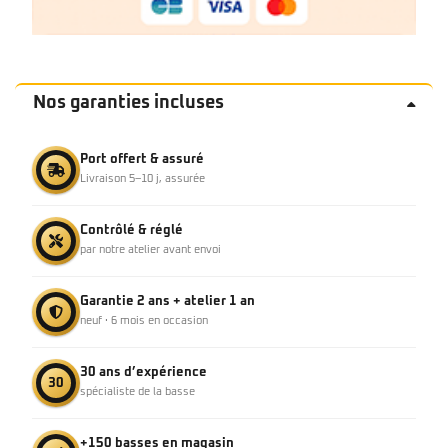
Nos garanties incluses
Port offert & assuré
Livraison 5–10 j, assurée
Contrôlé & réglé
par notre atelier avant envoi
Garantie 2 ans + atelier 1 an
neuf · 6 mois en occasion
30 ans d’expérience
30
spécialiste de la basse
+150 basses en magasin