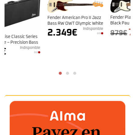
Fender Player Jazz Bass®
Fender American Pro II Jazz
Black Pau Ferro
Bass RW OWT Olympic White
Indisponible
Le
Le
799
€
2.349
€
979
€
prix
prix
initial
actuel
Indisponible
était :
est :
e
979€.
799€.