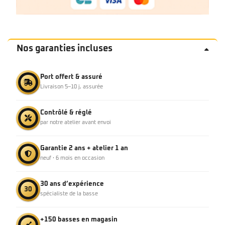
Nos garanties incluses
Port offert & assuré
Livraison 5–10 j, assurée
Contrôlé & réglé
par notre atelier avant envoi
Garantie 2 ans + atelier 1 an
neuf · 6 mois en occasion
30 ans d’expérience
30
spécialiste de la basse
+150 basses en magasin