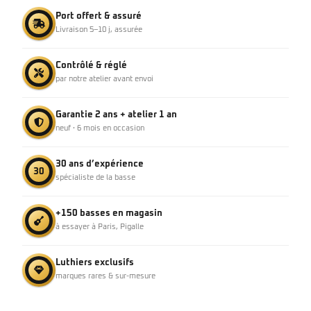
Port offert & assuré
Livraison 5–10 j, assurée
Contrôlé & réglé
par notre atelier avant envoi
Garantie 2 ans + atelier 1 an
neuf · 6 mois en occasion
30 ans d’expérience
30
spécialiste de la basse
+150 basses en magasin
à essayer à Paris, Pigalle
Luthiers exclusifs
marques rares & sur-mesure