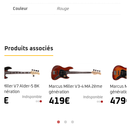
Couleur
Rouge
Produits associés
Marcus Miller V3-4 MA 2ème
Marcus Miller V3-5 TS 2ème
génération
génération
le
Indisponible
Indisponible
419
€
479
€