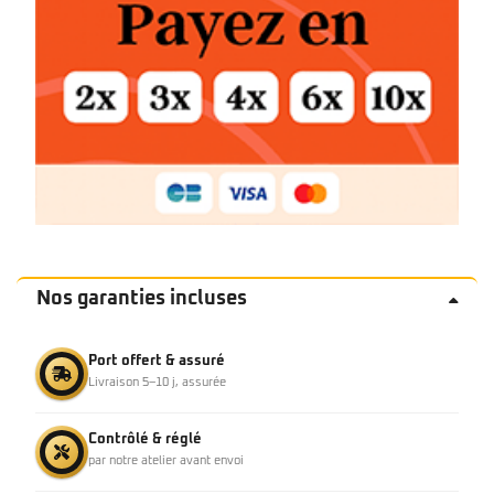
Nos garanties incluses
Port offert & assuré
Livraison 5–10 j, assurée
Contrôlé & réglé
par notre atelier avant envoi