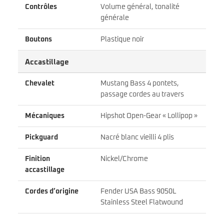
Contrôles
Volume général, tonalité
générale
Boutons
Plastique noir
Accastillage
Chevalet
Mustang Bass 4 pontets,
passage cordes au travers
Mécaniques
Hipshot Open-Gear « Lollipop »
Pickguard
Nacré blanc vieilli 4 plis
Finition
Nickel/Chrome
accastillage
Cordes d’origine
Fender USA Bass 9050L
Stainless Steel Flatwound