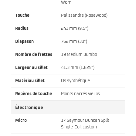
Worn
Touche
Palissandre (Rosewood)
Radius
241 mm (9.5″)
Diapason
762 mm (30″)
Nombre de frettes
19 Medium Jumbo
Largeur au sillet
41.3 mm (1.625″)
Matériau sillet
Os synthétique
Repères de touche
Points nacrés vieillis
Électronique
Micro
1× Seymour Duncan Split
Single-Coil custom