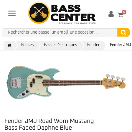
0
Menu
Basses
Basses électriques
Fender
Fender JMJ
Fender JMJ Road Worn Mustang
Bass Faded Daphne Blue