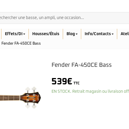
Effets/DI
Housses/Étuis
Blog
Info/Contacts
Atel
Fender FA-450CE Bass
Fender FA-450CE Bass
BASSES ACOUSTIQ
539
€
TTC
Breedlove
Rickenbacker
EN STOCK. Retrait magasin ou livraison of
Fender
Sadowsky
Furch
Sandberg
Guild
Sigma
Squier
Takamine
Affinity
Serie Mini