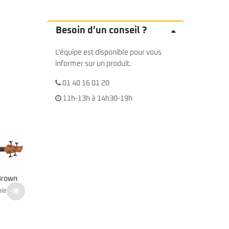
Besoin d’un conseil ?
L'équipe est disponible pour vous
informer sur un produit.
01 40 16 01 20
11h-13h à 14h30-19h
ack
Ya
Yamaha – TRBX 505 Translucent White
6
Indisponible
689
€
Indisponible
TTC