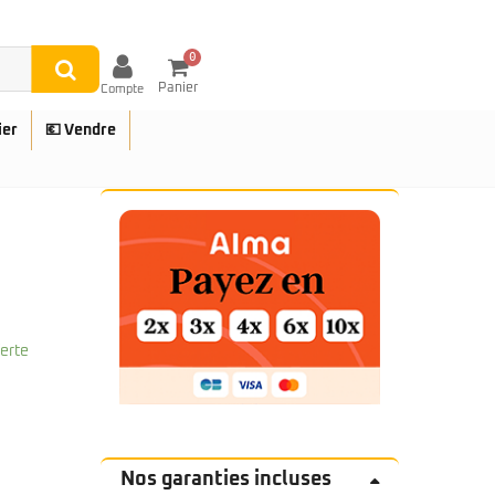
0
Panier
Compte
ier
💶 Vendre
UES
ferte
Nos garanties incluses