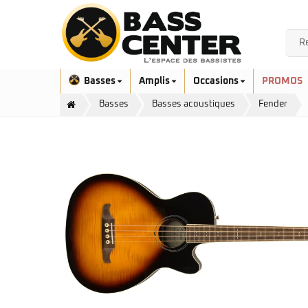
Basses
Amplis
Occasions
PROMOS
Basses
Basses acoustiques
Fender
Exclusivité
Aquilina
Höfner
Ashdown
Ibanez
Bacchus
Serie EHB
Cort
Serie SR
Danelectro
Serie SR Mezzo
Duvoisin
Serie Talman
Fender