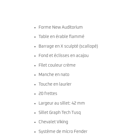
miKro
American Pro II
Contrebasse UB
Nouveau
American Pro Classic
Kala
American Ultra II
Lakland
American Vintage II
Forme New Auditorium
Marcus Miller Sire
Artist Series
Table en érable flammé
Nouveau
Serie F10
Vintera III
Serie M2
Vintera II
Barrage en X sculpté (scallopé)
Serie P5
Player II
Fond et éclisses en acajou
Serie P7
Made in Japan
Nouveau
Serie U5
Standard
Filet couleur crème
Serie V3
Gold Foil
Manche en nato
Serie V5
Flight
Serie V7
Godin
Touche en laurier
Serie Z3
Guild
20 frettes
Serie Z7
Gretsch
Markbass
Exclusivité
Largeur au sillet: 42 mm
GMR
Marleaux
Sillet Graph Tech Tusq
Bassforce
Music Man
Hagstrom
Prodipe
Chevalet Viking
Système de micro Fender