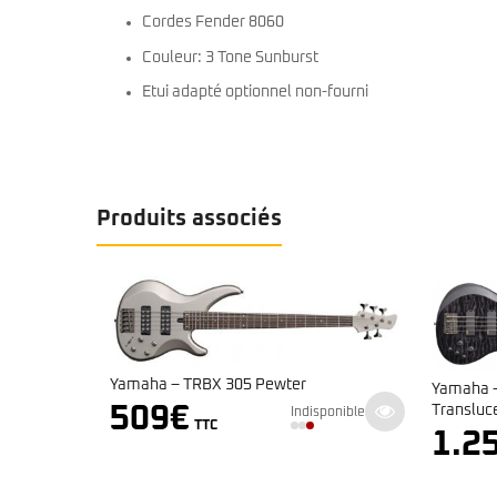
Cordes Fender 8060
Couleur: 3 Tone Sunburst
Etui adapté optionnel non-fourni
Produits associés
5 Pewter
Yamaha – Serie TRB – TRB1004J
Translucent Black
Indisponible
1.259
€
Indisponible
TTC