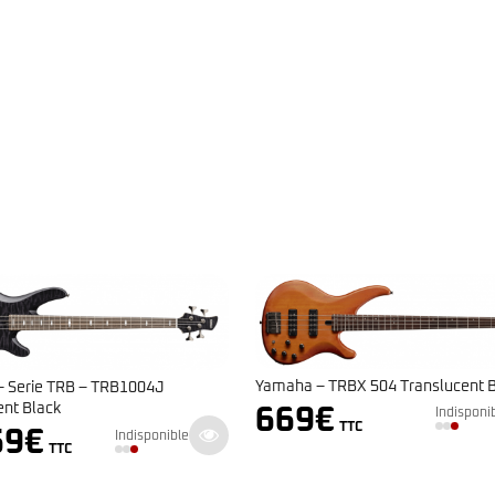
Yamaha – TRBX 304 Bl
Yamaha – TRBX 504 Translucent Brown
479
€
669
€
Indisponible
TTC
TTC