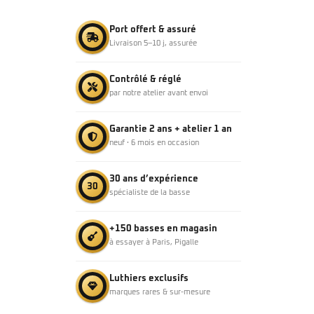
Port offert & assuré
Livraison 5–10 j, assurée
Contrôlé & réglé
par notre atelier avant envoi
Garantie 2 ans + atelier 1 an
neuf · 6 mois en occasion
30 ans d’expérience
30
spécialiste de la basse
+150 basses en magasin
à essayer à Paris, Pigalle
Luthiers exclusifs
marques rares & sur-mesure