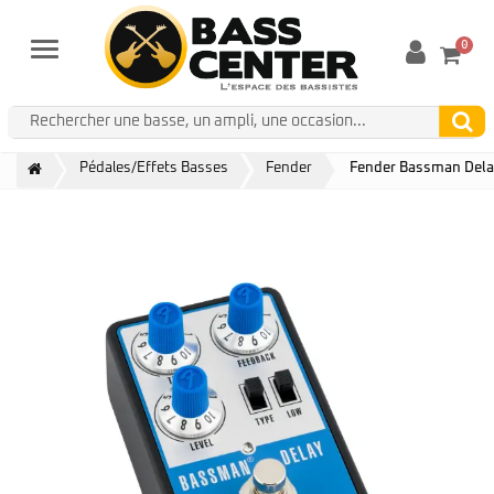
0
Menu
Pédales/Effets Basses
Fender
Fender Bassman Del