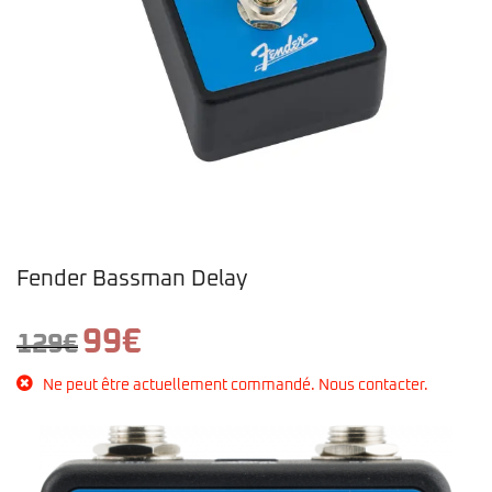
Fender Bassman Delay
Le
Le
99
€
129
€
prix
prix
initial
actuel
Ne peut être actuellement commandé. Nous contacter.
était :
est :
129€.
99€.