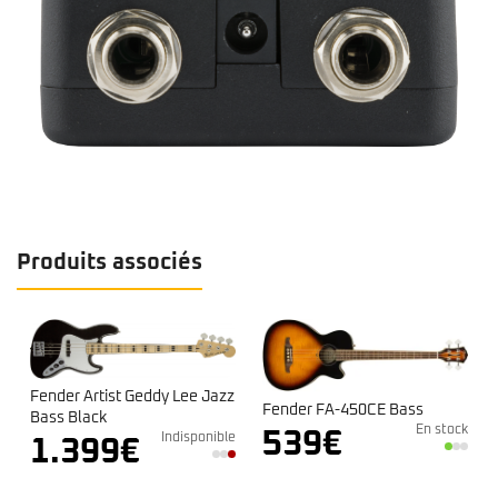
Produits associés
Fender Artist Geddy Lee Jazz
Fender FA-450CE Bass
Bass Black
En stock
539
€
k
Indisponible
1.399
€