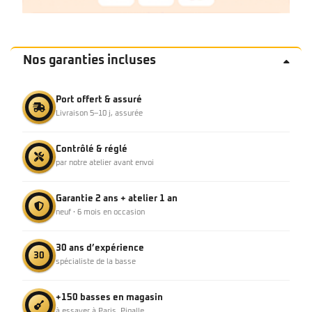
Nos garanties incluses
Port offert & assuré
Livraison 5–10 j, assurée
Contrôlé & réglé
par notre atelier avant envoi
Garantie 2 ans + atelier 1 an
neuf · 6 mois en occasion
30 ans d’expérience
30
spécialiste de la basse
+150 basses en magasin
à essayer à Paris, Pigalle