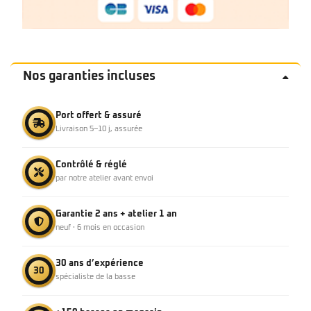
Nos garanties incluses
Port offert & assuré
Livraison 5–10 j, assurée
Contrôlé & réglé
par notre atelier avant envoi
Garantie 2 ans + atelier 1 an
neuf · 6 mois en occasion
30 ans d’expérience
30
spécialiste de la basse