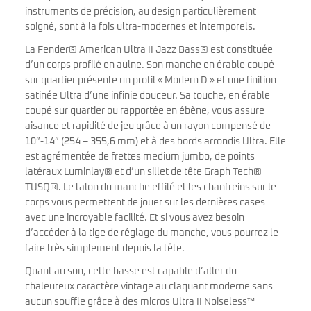
instruments de précision, au design particulièrement
soigné, sont à la fois ultra-modernes et intemporels.
La Fender® American Ultra II Jazz Bass® est constituée
d’un corps profilé en aulne. Son manche en érable coupé
sur quartier présente un profil « Modern D » et une finition
satinée Ultra d’une infinie douceur. Sa touche, en érable
coupé sur quartier ou rapportée en ébène, vous assure
aisance et rapidité de jeu grâce à un rayon compensé de
10”-14” (254 – 355,6 mm) et à des bords arrondis Ultra. Elle
est agrémentée de frettes medium jumbo, de points
latéraux Luminlay® et d’un sillet de tête Graph Tech®
TUSQ®. Le talon du manche effilé et les chanfreins sur le
corps vous permettent de jouer sur les dernières cases
avec une incroyable facilité. Et si vous avez besoin
d’accéder à la tige de réglage du manche, vous pourrez le
faire très simplement depuis la tête.
Quant au son, cette basse est capable d’aller du
chaleureux caractère vintage au claquant moderne sans
aucun souffle grâce à des micros Ultra II Noiseless™