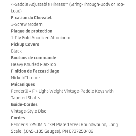
4-Saddle Adjustable HiMass™ (String-Through-Body or Top-
Load)
Fixation du Chevalet
3-Screw Modern
Plaque de protection
1-Ply Gold Anodized Aluminum
Pickup Covers
Black
Boutons de commande
Heavy Knurled Flat-Top
Finition de l’accastillage
Nickel/Chrome
Mécaniques
Fender® « F » Light-Weight Vintage-Paddle Keys with
Tapered Shafts
Guide-Cordes
Vintage-Style Disc
Cordes
Fender® 7250M Nickel Plated Steel Roundwound, Long
Scale, (.045-.105 Gauges), PN 0737250406