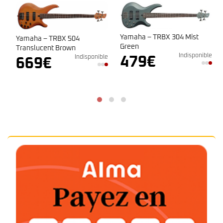
Yamaha – TRBX 304 Mist
Yamaha – TRBX 504
Green
Translucent Brown
Indisponible
e
Indisponible
479
€
669
€