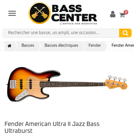
0
Menu
Basses
Basses électriques
Fender
Fender Ameri
Fender American Ultra II Jazz Bass
Ultraburst