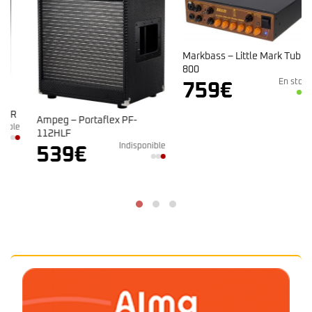
Markbass – Little Mark Tube
800
En stock
759
€
Ampeg – Portaflex PF-
e
112HLF
Indisponible
539
€