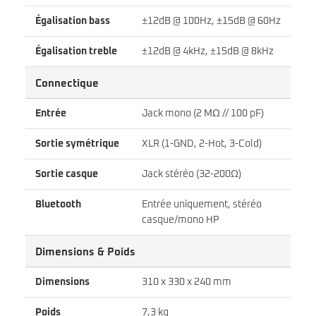
Égalisation bass
±12dB @ 100Hz, ±15dB @ 60Hz
Égalisation treble
±12dB @ 4kHz, ±15dB @ 8kHz
Connectique
Entrée
Jack mono (2 MΩ // 100 pF)
Sortie symétrique
XLR (1-GND, 2-Hot, 3-Cold)
Sortie casque
Jack stéréo (32-200Ω)
Bluetooth
Entrée uniquement, stéréo
casque/mono HP
Dimensions & Poids
Dimensions
310 x 330 x 240 mm
Poids
7,3 kg