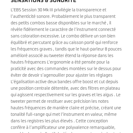
SENSATIONS & SONORITÉ
L’EBS Session 30 Mk III privilégie la transparence et
l’authenticité sonore. Probablement le plus transparent
des petits combos basse disponibles sur le marché , il
révèle fidèlement le caractère de l’instrument connecté
sans coloration excessive. Le combo délivre un son bien
équilibré et percutant grâce au caisson porté qui renforce
les fréquences graves , tandis que le haut-parleur 8 pouces
amélioré associé au tweeter étend la réponse dans les
hautes fréquences L’ergonomie a été pensée pour la
praticité avec des commandes montées sur le dessus pour
éviter de devoir s’agenouiller pour ajuster les réglages
L’égalisation active deux bandes offre boost et cut depuis
une position centrale détentée, avec des filtres en plateau
qui agissent respectivement sur les graves et les aigus . Le
tweeter permet de restituer avec précision les notes
hautes fréquences de manière claire et précise, créant une
tonalité full-range qui met l’instrument en valeur, même
dans les registres les plus élevés . Cette conception
confère à l’amplificateur une polyvalence remarquable,