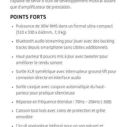
capable de servir d’outil de développement musical autant
que d’amplificateur de prestation.
POINTS FORTS
Puissance de 30W RMS dans un format ultra-compact
(310 x 330 x 240mm, 7,3 kg)
Bluetooth audio streaming pour jouer avec des backing
tracks depuis smartphone sans câbles additionnels
Haut-parleur 8 pouces mis à jour avec tweeter pour
améliorer le rendu sonore
Sortie XLR symétrique avec interrupteur ground-lift pour
connexion directe en interface audio
Sortie casque avec coupure automatique du haut-
parleur pour pratique silencieuse
Réponse en fréquence étendue : 70Hz – 20kHz (-3dB)
Caisson tout bois avec coins de protection et grille
amovible
Circuit analogique intégral pour un son naturel et