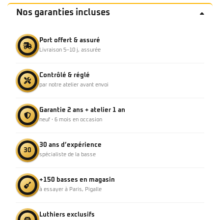
Nos garanties incluses
Port offert & assuré
Livraison 5–10 j, assurée
Contrôlé & réglé
par notre atelier avant envoi
Garantie 2 ans + atelier 1 an
neuf · 6 mois en occasion
30 ans d’expérience
30
spécialiste de la basse
+150 basses en magasin
à essayer à Paris, Pigalle
Luthiers exclusifs