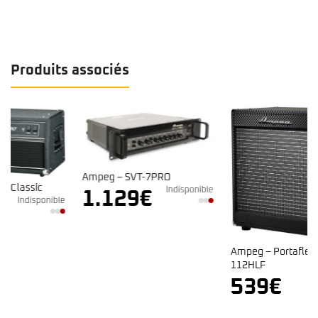
Produits associés
Ampeg – SVT-7PRO
Indisponible
1.129
€
e
Ampeg – Portaflex PF-
112HLF
Indisponible
539
€