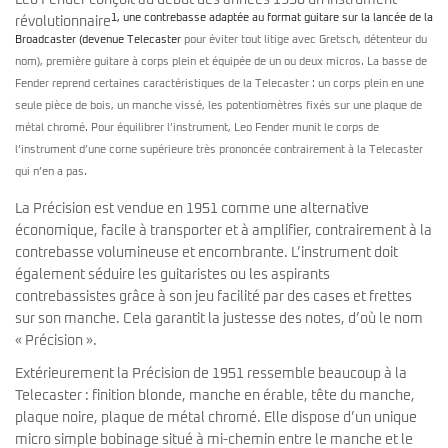
Léo Fender conçoit au début des années 1950 un instrument
1, une contrebasse adaptée au format guitare sur la lancée de la
révolutionnaire
Broadcaster (devenue
Telecaster
pour éviter tout litige avec Gretsch, détenteur du
nom), première guitare à corps plein et équipée de un ou deux micros. La basse de
Fender reprend certaines caractéristiques de la Telecaster : un corps plein en une
seule pièce de bois, un manche vissé, les potentiomètres fixés sur une plaque de
métal chromé. Pour équilibrer l’instrument, Leo Fender munit le corps de
l’instrument d’une corne supérieure très prononcée contrairement à la Telecaster
qui n’en a pas.
La Précision est vendue en 1951 comme une alternative
économique, facile à transporter et à amplifier, contrairement à la
contrebasse volumineuse et encombrante. L’instrument doit
également séduire les guitaristes ou les aspirants
contrebassistes grâce à son jeu facilité par des cases et frettes
sur son manche. Cela garantit la justesse des notes, d’où le nom
« Précision ».
Extérieurement la Précision de 1951 ressemble beaucoup à la
Telecaster : finition blonde, manche en érable, tête du manche,
plaque noire, plaque de métal chromé. Elle dispose d’un unique
micro simple bobinage situé à mi-chemin entre le manche et le