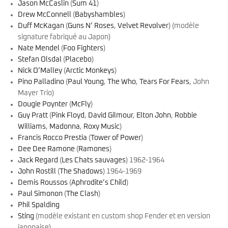
Jason McCaslin
(
Sum 41
)
Drew McConnell
(
Babyshambles
)
Duff McKagan
(
Guns N’ Roses
,
Velvet Revolver
) (modèle
signature fabriqué au Japon)
Nate Mendel
(
Foo Fighters
)
Stefan Olsdal
(
Placebo
)
Nick O’Malley
(
Arctic Monkeys
)
Pino Palladino
(
Paul Young
,
The Who
,
Tears For Fears
, John
Mayer Trio)
Dougie Poynter
(
McFly
)
Guy Pratt
(
Pink Floyd
,
David Gilmour
,
Elton John
,
Robbie
Williams
,
Madonna
,
Roxy Music
)
Francis Rocco Prestia
(
Tower of Power
)
Dee Dee Ramone
(
Ramones
)
Jack Regard
(
Les Chats sauvages
) 1962-1964
John Rostill
(
The Shadows
) 1964-1969
Demis Roussos
(
Aphrodite’s Child
)
Paul Simonon
(
The Clash
)
Phil Spalding
Sting
(modèle existant en custom shop Fender et en version
japonaise)