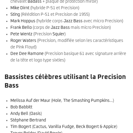
chevalet
Badass
+ plaque de protection miroir)
Mike Dirnt
(hybride P-51 et Precision)
Sting
(Réédition P-51 et Precision de 1955)
Mark Hoppus
(hybride corps
Jazz Bass
avec micro Precision)
Frank Bello
(corps de
Jazz Bass
mais micro Precision)
Pete Wentz
(Precision
Squier
)
Roger Waters
(Precision, modifiée selon les caractéristiques
de Pink Floyd)
Dee Dee Ramone
(Precision basique 61 avec signature arrière
de la tête et logo type sixties)
Bassistes célèbres utilisant la Precision
Bass
Melissa Auf der Maur
(
Hole
,
The Smashing Pumpkins
…)
Bob Babbitt
Andy Bell
(
Oasis
)
Stéphane Bertrand
Tim Bogert
(
Cactus
,
Vanilla Fudge
,
Beck Bogert & Appice
)