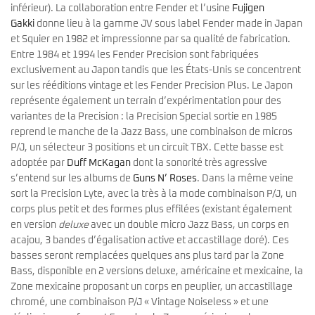
inférieur). La collaboration entre Fender et l’usine
Fujigen
Gakki
donne lieu à la gamme JV sous label Fender made in Japan
et Squier en 1982 et impressionne par sa qualité de fabrication.
Entre 1984 et 1994 les Fender Precision sont fabriquées
exclusivement au Japon tandis que les États-Unis se concentrent
sur les rééditions vintage et les Fender Precision Plus. Le Japon
représente également un terrain d’expérimentation pour des
variantes de la Precision : la Precision Special sortie en 1985
reprend le manche de la Jazz Bass, une combinaison de micros
P/J, un sélecteur 3 positions et un circuit TBX. Cette basse est
adoptée par
Duff McKagan
dont la sonorité très agressive
s’entend sur les albums de
Guns N’ Roses
. Dans la même veine
sort la Precision Lyte, avec la très à la mode combinaison P/J, un
corps plus petit et des formes plus effilées (existant également
en version
deluxe
avec un double micro Jazz Bass, un corps en
acajou, 3 bandes d’égalisation active et accastillage doré). Ces
basses seront remplacées quelques ans plus tard par la Zone
Bass, disponible en 2 versions deluxe, américaine et mexicaine, la
Zone mexicaine proposant un corps en peuplier, un accastillage
chromé, une combinaison P/J « Vintage Noiseless » et une