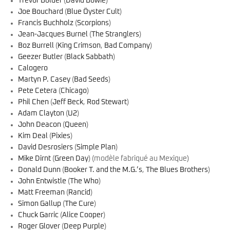
Trevor Bolder
(
David Bowie
)
Joe Bouchard
(
Blue Öyster Cult
)
Francis Buchholz
(
Scorpions
)
Jean-Jacques Burnel
(
The Stranglers
)
Boz Burrell
(
King Crimson
,
Bad Company
)
Geezer Butler
(
Black Sabbath
)
Calogero
Martyn P. Casey
(
Bad Seeds
)
Pete Cetera
(
Chicago
)
Phil Chen
(
Jeff Beck
,
Rod Stewart
)
Adam Clayton
(
U2
)
John Deacon
(
Queen
)
Kim Deal
(
Pixies
)
David Desrosiers
(
Simple Plan
)
Mike Dirnt
(
Green Day
) (modèle fabriqué au Mexique)
Donald Dunn
(
Booker T. and the M.G.’s
,
The Blues Brothers
)
John Entwistle
(
The Who
)
Matt Freeman
(
Rancid
)
Simon Gallup
(
The Cure
)
Chuck Garric
(
Alice Cooper
)
Roger Glover
(
Deep Purple
)