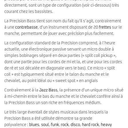
directement, sont un type de configuration (voir ci-dessous) très
courant chez les bassistes.
La Precision Bass tient son nom du fait qu’il s’agit, contrairement
à une
contrebasse
, d’un instrument disposant de 20
frettes
sur le
manche, permettant de jouer avec précision plus facilement.
La configuration standard de la Precision comprend, à l’heure
actuelle, une électronique passive servant un micro double à
simples bobinages séparé en deux parties (« split coil pickup »,
dont une partie pour les cordes de mi et la, et une pour les cordes
de ré et sol décalée en diagonale vers le bas). Ce micro « split
coil » est typiquement situé entre le talon du manche et le
chevalet, au point idéal ou « sweet spot » en anglais
Contrairement à la
Jazz Bass
, la présence d’un unique micro situé
à mi-chemin entre le bas du manche et le chevalet confère ainsi à
la Precision Bass un son riche en fréquences médium.
Le très large éventail de styles musicaux dans lesquels la
Precision Bass a été utilisée démontre sa grande
polyvalence :
blues
,
soul
,
funk
,
rock
,
disco
,
hard rock
,
heavy