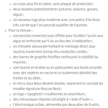
un corps plus fin et sobre, sans plaque de protection ;
deux doubles potentiomètres (volume, balance, graves,
aigus) ;
un nouveau logo plus moderne avec une police d’écriture
très carrée que l’on pourrait qualifier de futuriste.
Pour la Deluxe :
une jonction manche/corps effilée pour faciliter l’accès aux
aigus et renforcée par 5 vis au lieu des 4 habituelles ;
un chevalet
deluxe
permettant le montage direct
(top-
load)
ou traversant
(string-thru-body)
des cordes ;
des barres de graphite Posiflex renforçant la stabilité du
manche ;
une touche en érable ou en palissandre aux bords arrondis
avec des repères en nacre et un traitement détaillé des
frettes et du sillet ;
le micro Jazz Bass devient double, reprenant le concept du
modèle signature Roscoe Beck ;
un logo « Spaghetti » traditionnel en aluminium ;
des mécaniques Hipshot Ultralight à « bain d’huile » ;
l’électronique active, alimentée par deux piles de 9 volts,