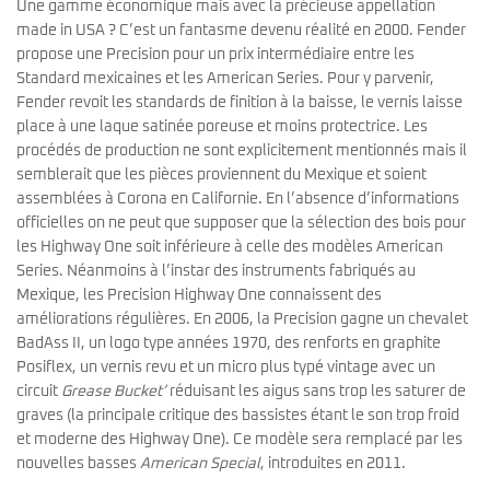
Une gamme économique mais avec la précieuse appellation
made in USA ? C’est un fantasme devenu réalité en 2000. Fender
propose une Precision pour un prix intermédiaire entre les
Standard mexicaines et les American Series. Pour y parvenir,
Fender revoit les standards de finition à la baisse, le vernis laisse
place à une laque satinée poreuse et moins protectrice. Les
procédés de production ne sont explicitement mentionnés mais il
semblerait que les pièces proviennent du Mexique et soient
assemblées à Corona en Californie. En l’absence d’informations
officielles on ne peut que supposer que la sélection des bois pour
les Highway One soit inférieure à celle des modèles American
Series. Néanmoins à l’instar des instruments fabriqués au
Mexique, les Precision Highway One connaissent des
améliorations régulières. En 2006, la Precision gagne un chevalet
BadAss II, un logo type années 1970, des renforts en graphite
Posiflex, un vernis revu et un micro plus typé vintage avec un
circuit
Grease Bucket’
réduisant les aigus sans trop les saturer de
graves (la principale critique des bassistes étant le son trop froid
et moderne des Highway One). Ce modèle sera remplacé par les
nouvelles basses
American Special
, introduites en 2011.