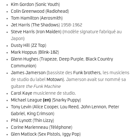
Kim Gordon
(
Sonic Youth
)
Colin Greenwood
(
Radiohead
)
Tom Hamilton
(
Aerosmith
)
Jet Harris
(
The Shadows
) 1958-1962
Steve Harris
(
Iron Maiden
) (modèle signature fabriqué au
Japon)
Dusty Hill
(
ZZ Top
)
Mark Hoppus
(
Blink-182
)
Glenn Hughes
(
Trapeze
,
Deep Purple
,
Black Country
Communion
)
James Jamerson
(bassiste des
Funk brothers
, les musiciens
de studio du label
Motown
). Jamerson avait sur nommé sa
guitare
the Funk Machine
Carol Kaye
musicienne de studio.
Michael League
(en)
(
Snarky Puppy
)
Tony Levin
(
Alice Cooper
,
Lou Reed
,
John Lennon
,
Peter
Gabriel
,
King Crimson
)
Phil Lynott
(
Thin Lizzy
)
Corine Marienneau
(
Téléphone
)
Glen Matlock
(
Sex Pistols
,
Iggy Pop
)