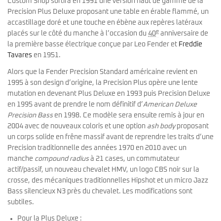
Custom Shop sortira en 1991 une version haut de gamme de la
Precision Plus Deluxe proposant une table en érable flammé, un
accastillage doré et une touche en ébène aux repères latéraux
e
placés sur le côté du manche à l’occasion du
40
anniversaire de
la première basse électrique conçue par Leo Fender et
Freddie
Tavares
en 1951.
Alors que la Fender Precision Standard américaine revient en
1995 à son design d’origine, la Precision Plus opère une lente
mutation en devenant Plus Deluxe en 1993 puis Precision Deluxe
en 1995 avant de prendre le nom définitif d’
American Deluxe
Precision Bass
en 1998. Ce modèle sera ensuite remis à jour en
2004 avec de nouveaux coloris et une option
ash body
proposant
un corps solide en frêne massif avant de reprendre les traits d’une
Precision traditionnelle des années 1970 en 2010 avec un
manche
compound radius
à 21 cases, un commutateur
actif/passif, un nouveau chevalet HMV, un logo CBS noir sur la
crosse, des mécaniques traditionnelles Hipshot et un micro Jazz
Bass silencieux N3 près du chevalet. Les modifications sont
subtiles.
Pour la Plus Deluxe :