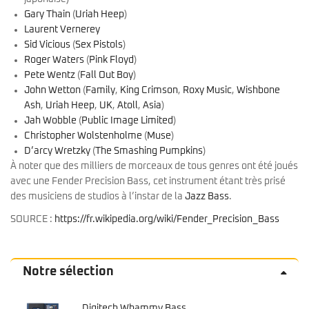
Gary Thain
(
Uriah Heep
)
Laurent Vernerey
Sid Vicious
(
Sex Pistols
)
Roger Waters
(
Pink Floyd
)
Pete Wentz
(
Fall Out Boy
)
John Wetton
(
Family
,
King Crimson
,
Roxy Music
,
Wishbone
Ash
,
Uriah Heep
,
UK
,
Atoll
,
Asia
)
Jah Wobble
(
Public Image Limited
)
Christopher Wolstenholme
(
Muse
)
D’arcy Wretzky
(
The Smashing Pumpkins
)
À noter que des milliers de morceaux de tous genres ont été joués
avec une Fender Precision Bass, cet instrument étant très prisé
des musiciens de studios à l’instar de la
Jazz Bass
.
SOURCE :
https://fr.wikipedia.org/wiki/Fender_Precision_Bass
Notre sélection
Digitech Whammy Bass