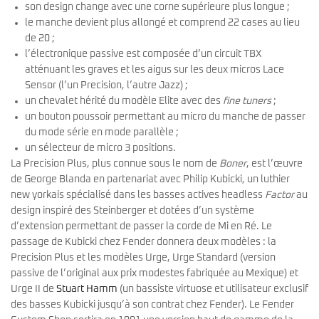
son design change avec une corne supérieure plus longue ;
le manche devient plus allongé et comprend 22 cases au lieu
de 20 ;
l’électronique passive est composée d’un circuit TBX
atténuant les graves et les aigus sur les deux micros Lace
Sensor (l’un Precision, l’autre Jazz) ;
un chevalet hérité du modèle Elite avec des
fine tuners
;
un bouton poussoir permettant au micro du manche de passer
du mode série en mode parallèle ;
un sélecteur de micro 3 positions.
La Precision Plus, plus connue sous le nom de
Boner
, est l’œuvre
de George Blanda en partenariat avec Philip Kubicki, un luthier
new yorkais spécialisé dans les basses actives headless
Factor
au
design inspiré des Steinberger et dotées d’un système
d’extension permettant de passer la corde de Mi en Ré. Le
passage de Kubicki chez Fender donnera deux modèles : la
Precision Plus et les modèles Urge, Urge Standard (version
passive de l’original aux prix modestes fabriquée au Mexique) et
Urge II de
Stuart Hamm
(un bassiste virtuose et utilisateur exclusif
des basses Kubicki jusqu’à son contrat chez Fender). Le Fender