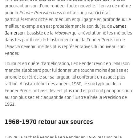
procurant un son d’une rondeur toute nouvelle. Il en va de même
pour la
Fender Precision bass
dont le son jusqu’ici était
particulièrement riche en médium et qui gagne en profondeur. Le
meilleur exemple en est probablement le son du jeu de
James
Jamerson
, bassiste de la
Motown
qui a révolutionné les mélodies
dans les partitions de l’instrument dont la Fender Precision de
1962 va devenir une des plus représentatives du nouveau son
Fender.
Toujours en quête d’amélioration, Leo Fender revoit en 1960 son
manche slabboard pour lui donner une touche moins épaisse et
arrondie et rétrécie sur sa largeur, lui conférant un aspect plus
raffiné. Ainsi au début des années 1960, le son typique de la
Fender Precision bass devient plus rond et profond par opposition
au son plus sec et claquant de son illustre aînée la Precision de
1951.
1968-1970 retour aux sources
CBS qui a racheté Fender à Leo Fender en 1965 ressuscite la