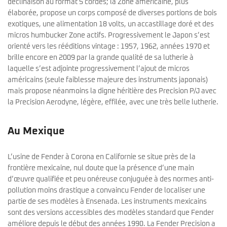
déclinaison au format 5 cordes; la Zone américaine, plus
élaborée, propose un corps composé de diverses portions de bois
exotiques, une alimentation 18 volts, un accastillage doré et des
micros humbucker Zone actifs. Progressivement le Japon s’est
orienté vers les rééditions vintage : 1957, 1962, années 1970 et
brille encore en 2009 par la grande qualité de sa lutherie à
laquelle s’est adjointe progressivement l’ajout de micros
américains (seule faiblesse majeure des instruments japonais)
mais propose néanmoins la digne héritière des Precision P/J avec
la Precision Aerodyne, légère, effilée, avec une très belle lutherie.
Au Mexique
L’usine de Fender à Corona en Californie se situe près de la
frontière mexicaine, nul doute que la présence d’une main
d’œuvre qualifiée et peu onéreuse conjuguée à des normes anti-
pollution moins drastique a convaincu Fender de localiser une
partie de ses modèles à Ensenada. Les instruments mexicains
sont des versions accessibles des modèles standard que Fender
améliore depuis le début des années 1990. La Fender Precision a