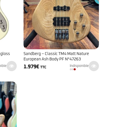
hgloss
Sandberg – Classic TM4 Matt Nature
European Ash Body PF N°47263
1.979
€
nible
Indisponible
TTC