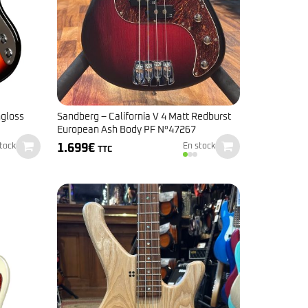
hgloss
Sandberg – California V 4 Matt Redburst
European Ash Body PF N°47267
1.699
€
tock
En stock
TTC