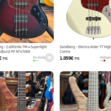
g – California TM 4 Superlight
Sandberg – Electra Alder TT Hig
edburst PF N°47269
Creme
€
1.059
€
En stock
Indispo
TTC
TTC