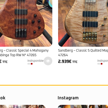
g – Classic Special 4 Mahogany
Sandberg – Classic 5 Quilted Ma
ubinga Top RW N° 47265
47264
€
2.939
€
Indisponible
Indispo
TTC
TTC
ook
Instagram