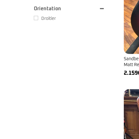
Orientation
Droitier
Sandber
Matt R
2.159