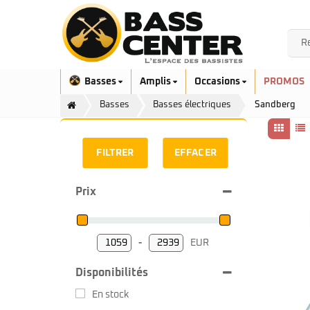
Basses
Amplis
Occasions
PROMOS
Basses
Basses électriques
Sandberg
FILTRER
EFFACER
Prix
Exclusivité
Aquilina
Höfner
Ashdown
Ibanez
-
EUR
Bacchus
Minimum Price
Maximum Price
Serie EHB
Cort
Disponibilités
Serie SR
Danelectro
Serie SR Mezzo
Duvoisin
En stock
Serie Talman
Fender