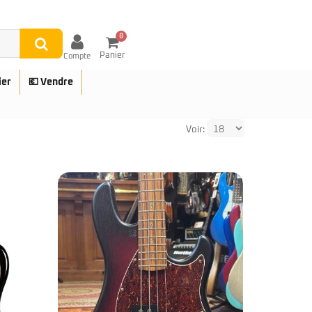
0
Panier
Compte
ier
💶 Vendre
Voir:
UES