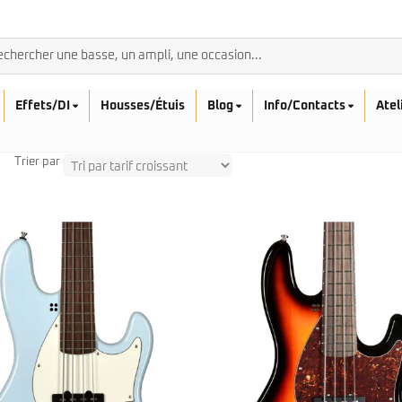
Effets/DI
Housses/Étuis
Blog
Info/Contacts
Atel
Trier par
BASSES ACOUSTIQ
Breedlove
Rickenbacker
Fender
Sadowsky
Furch
Sandberg
Guild
Sigma
Squier
Takamine
Affinity
Serie Mini