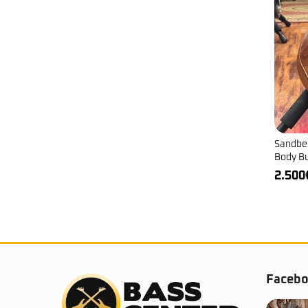
Sandber
Body B
2.500
Faceb