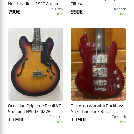
Noir Headless 1986 Japon
Elite 4
N°603016
En stock
En stock
790
€
990
€
Occasion Epiphone Rivoli VC
Occasion Warwick Rockbass
Sunburst N°R97F0278
Artist Line Jack Bruce
En stock
Fretless
En stock
1.090
€
1.190
€