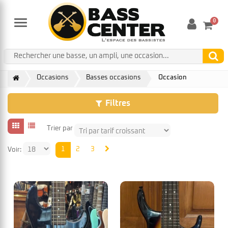
0
Menu
Occasions
Basses occasions
Occasion
Filtres
Trier par
1
2
3
Voir: