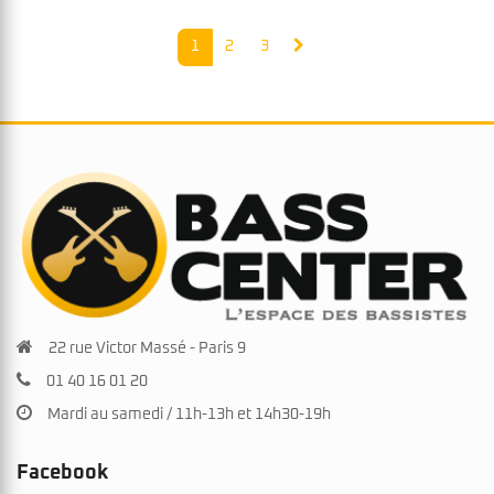
était :
est :
1.890€.
1.790€.
1
2
3
22 rue Victor Massé - Paris 9
01 40 16 01 20
Mardi au samedi / 11h-13h et 14h30-19h
Facebook