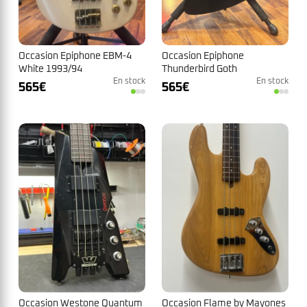
Occasion Epiphone EBM-4
Occasion Epiphone
White 1993/94
Thunderbird Goth
En stock
N°1G10201315
En stock
565
€
565
€
Occasion Westone Quantum
Occasion Flame by Mayones