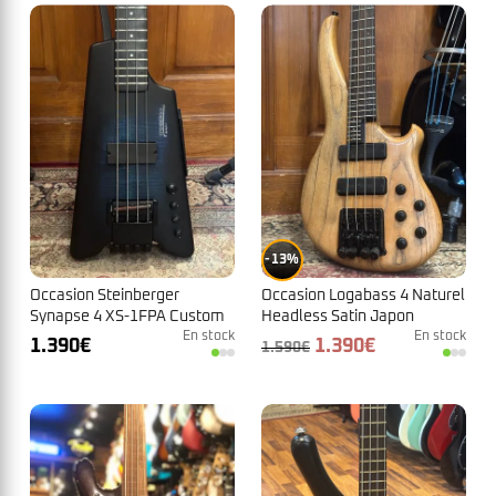
13%
Occasion Steinberger
Occasion Logabass 4 Naturel
Synapse 4 XS-1FPA Custom
Headless Satin Japon
Trans Blue
En stock
En stock
Le
Le
1.390
€
1.390
€
1.590
€
prix
prix
initial
actuel
était :
est :
1.590€.
1.390€.