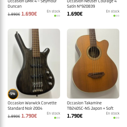
Occasion GMR 4 – Seymour
Occasion Neuser Courage 4
Duncan
Satin N°920839
En stock
En stock
Le
Le
1.690
€
1.690
€
1.890
€
prix
prix
initial
actuel
était :
est :
1.890€.
1.690€.
5%
Occasion Warwick Corvette
Occasion Takamine
Standard Noir 2004
TB240SC-NS Japon + Soft
En stock
Case N°10030079
En stock
Le
Le
1.790
€
1.790
€
1.890
€
prix
prix
initial
actuel