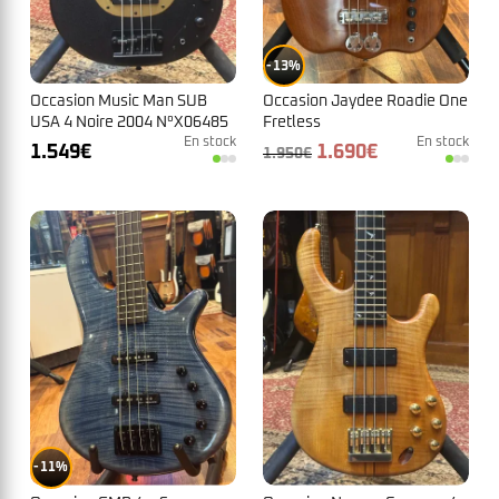
13%
Occasion Music Man SUB
Occasion Jaydee Roadie One
USA 4 Noire 2004 N°X06485
Fretless
En stock
En stock
Le
Le
1.549
€
1.690
€
1.950
€
prix
prix
initial
actuel
était :
est :
1.950€.
1.690€.
11%