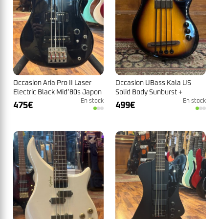
Occasion Aria Pro II Laser
Occasion UBass Kala US
Electric Black Mid’80s Japon
Solid Body Sunburst +
N°5101312
En stock
Housse
En stock
475
€
499
€