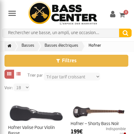
0
Menu
Basses
Basses électriques
Hofner
Filtres
Trier par
Voir:
Hofner – Shorty Bass Noir
Hofner Valise Pour Violin
Indisponible
199
€
Basse