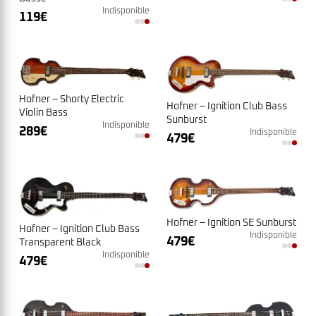
Indisponible
119
€
Hofner – Shorty Electric
Hofner – Ignition Club Bass
Violin Bass
Sunburst
Indisponible
289
€
Indisponible
479
€
Hofner – Ignition SE Sunburst
Hofner – Ignition Club Bass
Indisponible
479
€
Transparent Black
Indisponible
479
€