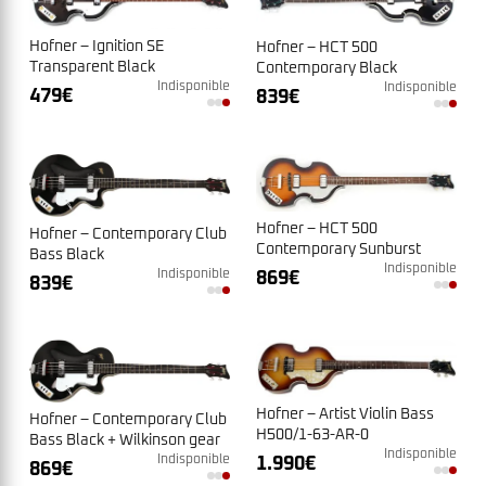
Hofner – Ignition SE
Hofner – HCT 500
Transparent Black
Contemporary Black
Indisponible
Gaucher
Indisponible
479
€
839
€
Hofner – HCT 500
Hofner – Contemporary Club
Contemporary Sunburst
Bass Black
Indisponible
Indisponible
869
€
839
€
Hofner – Artist Violin Bass
Hofner – Contemporary Club
H500/1-63-AR-0
Bass Black + Wilkinson gear
Indisponible
1.990
€
Indisponible
869
€