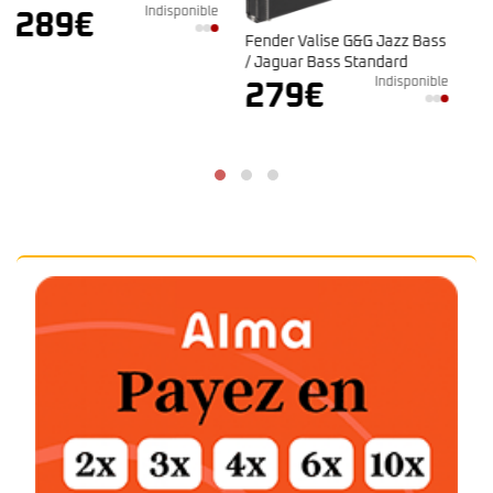
En stoc
onible
39
€
Fender Valise G&G Jazz Bass
/ Jaguar Bass Standard
Indisponible
279
€