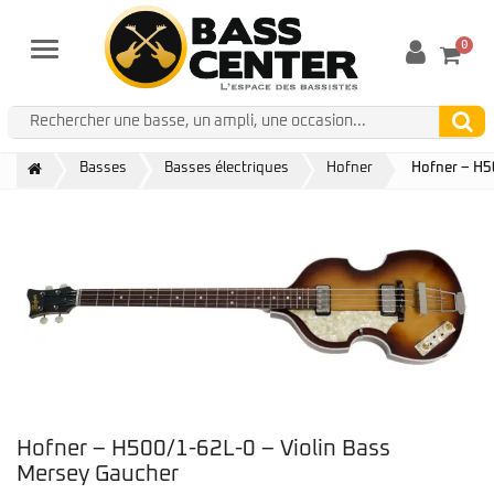
0
Menu
Basses
Basses électriques
Hofner
Hofner – H5
Hofner – H500/1-62L-0 – Violin Bass
Mersey Gaucher