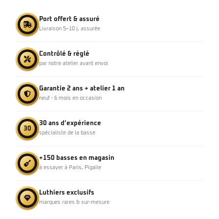
Port offert & assuré
Livraison 5–10 j, assurée
Contrôlé & réglé
par notre atelier avant envoi
Garantie 2 ans + atelier 1 an
neuf · 6 mois en occasion
30 ans d’expérience
30
spécialiste de la basse
+150 basses en magasin
à essayer à Paris, Pigalle
Luthiers exclusifs
marques rares & sur-mesure