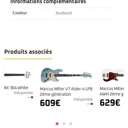
Informations complémentaires
Couleur
Sunburst
Produits associés
Marcus Miller P7 Alder-4
Marcus Miller V7 Alder-4 LPB
e
AWH 2ème génération
2ème génération
Indisponible
Indisponible
629
€
609
€