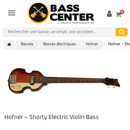
0
Menu
Basses
Basses électriques
Hofner
Hofner – Sho
Hofner – Shorty Electric Violin Bass