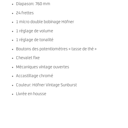
Diapason: 760 mm
24 frettes
1 micro double bobinage Höfner
1 réglage de volume
1 réglage de tonalité
Boutons des potentiomètres « tasse de thé »
Chevalet fixe
Mécaniques vintage ouvertes
Accastillage chromé
Couleur: Höfner Vintage Sunburst
Livrée en housse