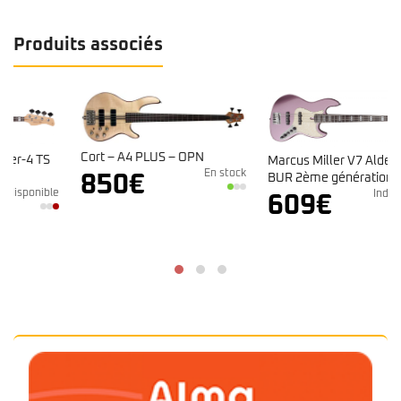
Produits associés
Cort – A4 PLUS – OPN
Marcus Miller V7 Alder-4
En stock
850
€
BUR 2ème génération
e
Indisponible
609
€