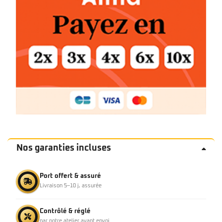
Nos garanties incluses
Port offert & assuré
Livraison 5–10 j, assurée
Contrôlé & réglé
par notre atelier avant envoi