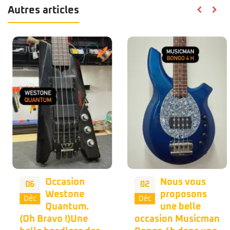
Autres articles
Occasion
Nous vous
06
02
Westone
proposons
Déc
Déc
Quantum.
une belle
(Oh Bravo !)Une
occasion Musicman