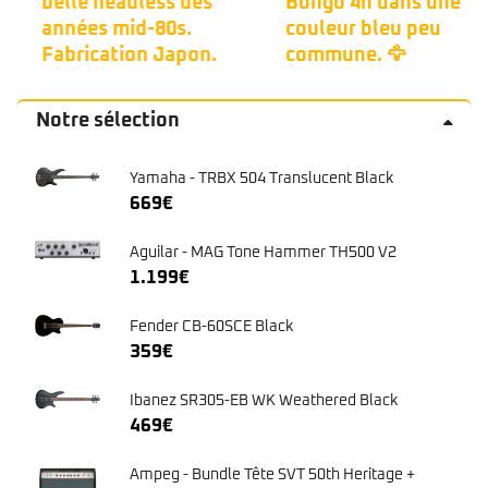
belle headless des
Bongo 4h dans une
années mid-80s.
couleur bleu peu
Fabrication Japon.
commune. 🦅
Notre sélection
Yamaha - TRBX 504 Translucent Black
669
€
Aguilar - MAG Tone Hammer TH500 V2
1.199
€
Fender CB-60SCE Black
359
€
Ibanez SR305-EB WK Weathered Black
469
€
Ampeg - Bundle Tête SVT 50th Heritage +