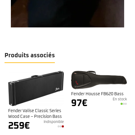
Produits associés
Fender Housse FB620 Bass
En stock
97
€
k
Fender Valise Classic Series
Wood Case – Precision Bass
/ Jazz Bass
Indisponible
259
€