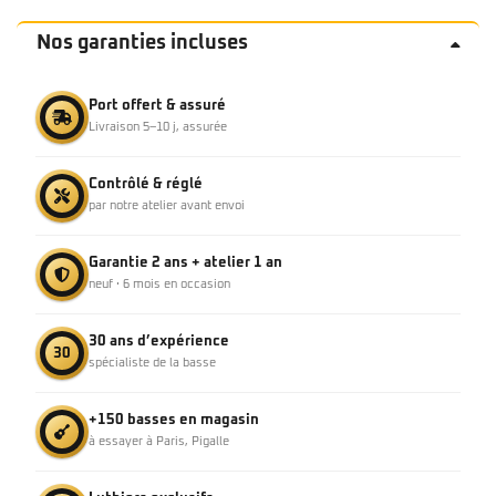
Nos garanties incluses
Port offert & assuré
Livraison 5–10 j, assurée
Contrôlé & réglé
par notre atelier avant envoi
Garantie 2 ans + atelier 1 an
neuf · 6 mois en occasion
30 ans d’expérience
30
spécialiste de la basse
+150 basses en magasin
à essayer à Paris, Pigalle