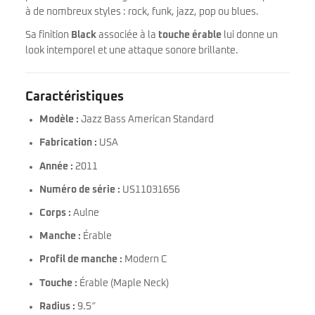
à de nombreux styles : rock, funk, jazz, pop ou blues.
Sa finition
Black
associée à la
touche érable
lui donne un
look intemporel et une attaque sonore brillante.
Caractéristiques
Modèle :
Jazz Bass American Standard
Fabrication :
USA
Année :
2011
Numéro de série :
US11031656
Corps :
Aulne
Manche :
Érable
Profil de manche :
Modern C
Touche :
Érable (Maple Neck)
Radius :
9.5″