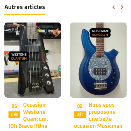
Autres articles
Occasion
Nous vous
06
02
Westone
proposons
Déc
Déc
Quantum.
une belle
(Oh Bravo !)Une
occasion Musicman