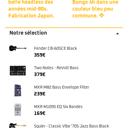
belle headless des
Bongo 4h dans une
années mid-80s.
couleur bleu peu
Fabrication Japon.
commune. 🦅
Notre sélection
Fender CB-60SCE Black
359
€
Two Notes - ReVolt Bass
379
€
MXR M82 Bass Envelope Filter
239
€
MXR M109S EQ Six Bandes
169
€
Squier - Classic Vibe '70S Jazz Bass Black