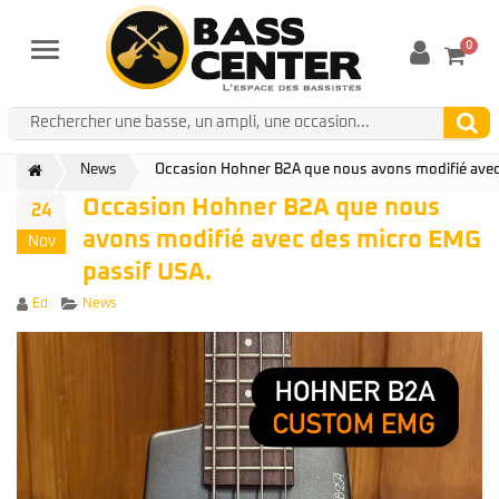
0
Menu
News
Occasion Hohner B2A que nous avons modifié avec
Occasion Hohner B2A que nous
24
avons modifié avec des micro EMG
Nov
passif USA.
Author
Categories
Ed
News