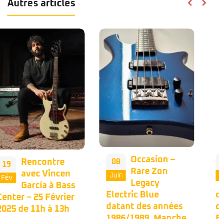
Autres articles
Occasion –
Occasion – Le
08
04
Rare Zon
grand
Juin
Juin
Legacy
CLASSICO de
Electric Blue
chez Fender avec
datant des années
cette Precision
1986/1989. Manche
Bass de 1998 dans