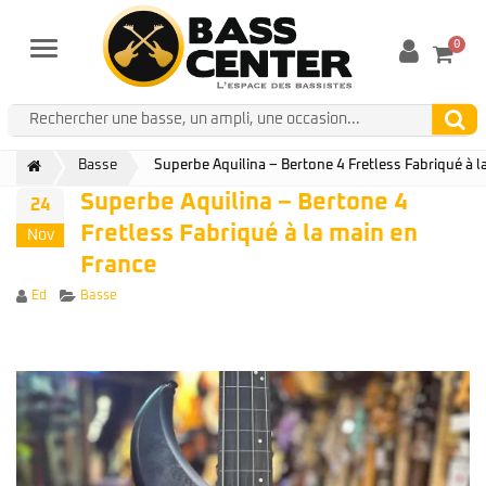
0
Menu
Basse
Superbe Aquilina – Bertone 4 Fretless Fabriqué à l
Superbe Aquilina – Bertone 4
24
Fretless Fabriqué à la main en
Nov
France
Author
Categories
Ed
Basse