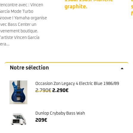
graphite.
son bel étui
finition tweed. 🤩
Notre sélection
Occasion Zon Legacy 4 Electric Blue 1986/89
Le
Le
2.790
€
2.290
€
prix
prix
initial
actuel
était :
est :
Dunlop Crybaby Bass Wah
2.790€.
2.290€.
209
€
Sterling Ray24CA Stingray Classic
Butterscotch
799
€
Markbass - Little Mark 250 Black Line