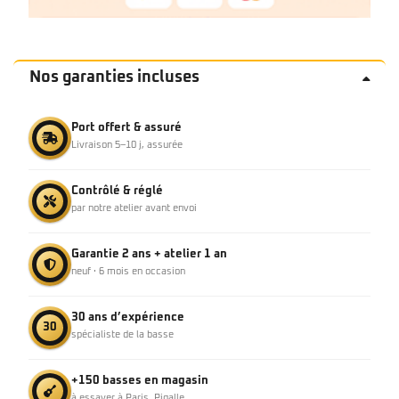
Nos garanties incluses
Port offert & assuré
Livraison 5–10 j, assurée
Contrôlé & réglé
par notre atelier avant envoi
Garantie 2 ans + atelier 1 an
neuf · 6 mois en occasion
30 ans d’expérience
30
spécialiste de la basse
+150 basses en magasin
à essayer à Paris, Pigalle