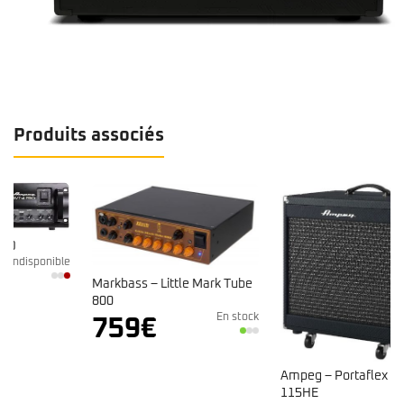
Produits associés
e
Markbass – Little Mark Tube
800
En stock
759
€
Ampeg – Portaflex PF-
115HE